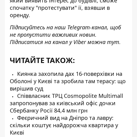
який виявить інтерес до будівлі, сможе
спочатку "протестувати" її, взявши в
оренду.
Підписуйтесь на наш
Telegram-канал
, щоб
не пропустити важливих новин.
Підписатися на канал у Viber можна
тут
.
ЧИТАЙТЕ ТАКОЖ:
Киянка захопила дах 16-поверхівки на
Оболоні у Києві та зробила там терасу: що
вирішив суд
Співвласник ТРЦ Cosmopolite Multimall
запропонував за київський офіс дочки
Сбербанку Росії 84,4 млн грн
Феєричний вид на Дніпро та лавру:
скільки коштує найдорожча квартира у
Києві