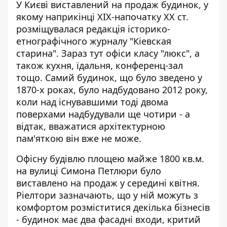
У Києві виставлений на продаж будинок, у
якому наприкінці ХІХ-напочатку ХХ ст.
розміщувалася редакція історико-
етнографічного журналу "Кіевская
старина". Зараз тут офіси класу "люкс", а
також
кухня, їдальня, конференц-зал
тощо. Самий будинок, що було зведено у
1870-х роках, було надбудовано 2012 року,
коли над існувавшими тоді двома
поверхами надбудували ще чотири - а
відтак, вважатися архітектурною
пам'яткою він вже не може.
Офісну будівлю площею майже 1800 кв.м.
на вулиці Симона Петлюри було
виставлено на продаж у середині квітня.
Ріелтори зазначають, що у ній можуть з
комфортом розміститися декілька бізнесів
- будинок має два фасадні входи, критий