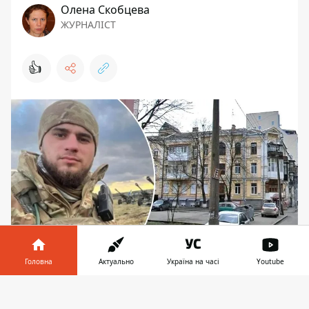
Олена Скобцева
ЖУРНАЛІСТ
👍
Головна
Актуально
Україна на часі
Youtube
Проєкт землеустрою має бути готовий до кінця
2024 року
Інформатор у
Завантажити
телефоні
👉