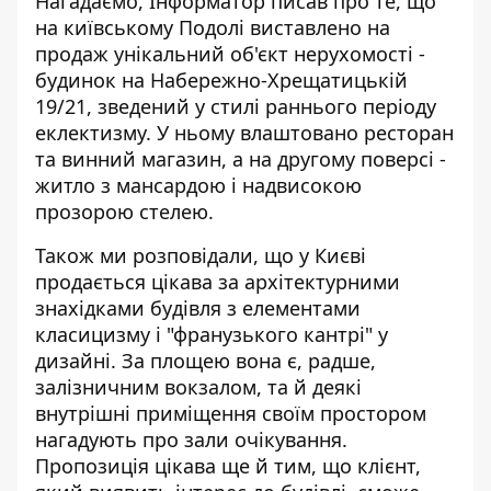
Нагадаємо, Інформатор писав про те, що
на київському Подолі виставлено на
продаж унікальний об'єкт нерухомості -
будинок на Набережно-Хрещатицькій
19/21, зведений
у стилі раннього періоду
еклектизму
. У ньому влаштовано ресторан
та винний магазин, а на другому поверсі -
житло з мансардою і надвисокою
прозорою стелею.
Також ми розповідали, що у Києві
продається цікава за архітектурними
знахідками будівля
з елементами
класицизму і "франузького кантрі"
у
дизайні. За площею вона є, радше,
залізничним вокзалом, та й деякі
внутрішні приміщення своїм простором
нагадують про зали очікування.
Пропозиція цікава ще й тим, що клієнт,