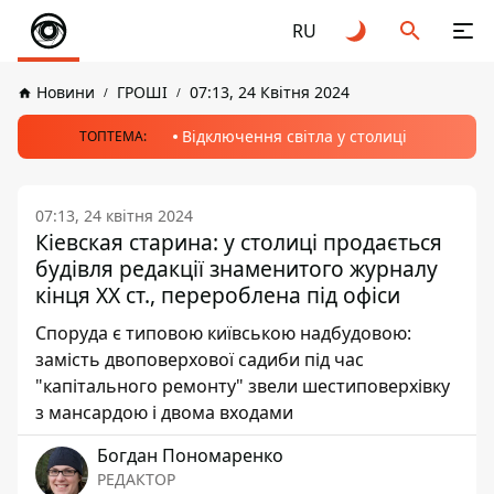
RU
Новини
ГРОШІ
07:13, 24 Квітня 2024
Відключення світла у столиці
ТОПТЕМА:
07:13, 24 квітня 2024
Кіевская старина: у столиці продається
будівля редакції знаменитого журналу
кінця ХХ ст., перероблена під офіси
Споруда є типовою київською надбудовою:
замість двоповерхової садиби під час
"капітального ремонту" звели шестиповерхівку
з мансардою і двома входами
Богдан Пономаренко
РЕДАКТОР