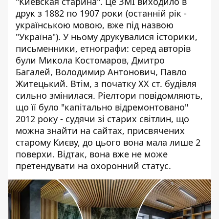
"Киевская старина". Це ЗМІ
виходило в
друк з 1882 по 1907 роки
(останній рік -
українською мовою, вже під назвою
"Україна"). У ньому друкувалися історики,
письменники, етнографи: серед авторів
були Микола Костомаров, Дмитро
Багалей, Володимир Антонович, Павло
Житецький. Втім, з початку ХХ ст. будівля
сильно змінилася. Ріелтори повідомляють,
що її було "капітально відремонтовано"
2012 року - судячи зі старих світлин, що
можна знайти на сайтах, присвячених
старому Києву, до цього вона мала лише 2
поверхи. Відтак, вона вже не може
претендувати на охоронний статус.