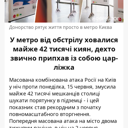
Донорство рятує життя просто в метро Києва
У метро від обстрілу ховалися
майже 42 тисячі киян, дехто
звично припхав із собою цар-
ліжка
Масована комбінована атака Росії на Київ
у ніч проти понеділка, 15 червня, змусила
майже 42 тисячі мешканців столиці
шукати порятунку в підземці - і цей
показник став рекордним з початку
повномасштабного вторгнення.
Попередня
масована атака на місто двома
тижнями раніше
, в ніч на 2 червня,