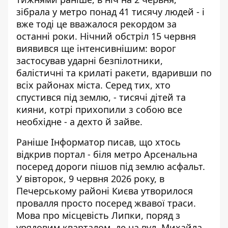
зібрала у метро понад 41 тисячу людей - і
вже тоді це вважалося рекордом за
останні роки. Нічний обстріл 15 червня
виявився ще інтенсивнішим: ворог
застосував ударні безпілотники,
балістичні та крилаті ракети, вдаривши по
всіх районах міста. Серед тих, хто
спустився під землю, - тисячі дітей та
кияни, котрі прихопили з собою все
необхідне - а дехто й зайве.
Раніше Інформатор писав, що
хтось
відкрив портал
- біля метро Арсенальна
посеред дороги пішов під землю асфальт.
У вівторок, 9 червня 2026 року, в
Печерському районі Києва утворилося
провалля просто посеред жвавої траси.
Мова про місцевість Липки, поряд з
урядовим кварталом, де на вул. Михайла