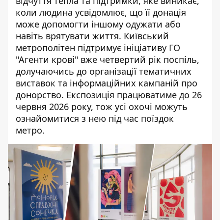
відчуття тепла та підтримки, яке виникає,
коли людина усвідомлює, що її донація
може допомогти іншому одужати або
навіть врятувати життя. Київський
метрополітен підтримує ініціативу ГО
"Агенти крові" вже четвертий рік поспіль,
долучаючись до організації тематичних
виставок та інформаційних кампаній про
донорство. Експозиція працюватиме до 26
червня 2026 року, тож усі охочі можуть
ознайомитися з нею під час поїздок
метро.