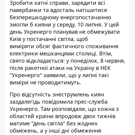
Зробити хатні справи, зарядити всі
павербанки та вдосталь натішитися
безперешкодному енергопостачанню
змогли б кияни у середу, 10 липня. У цей
день Укренерго планував
не обмежувати
Київ у постачанні
світла, щоб
виміряти обсяг фактичного споживання
електрики мешканцями столиці. Втім,
свято відкладається: у понеділок, 8 червня,
після ракетної атаки на Україну в НЕК
"Укренерго" заявили, що у липні такі
виміри не проводитимуть.
Про відсутність знеструмлень киян
заздалегідь
повідомила прес-служба
Укренерго
. Там розповідали, що кожна з
областей країни впродовж двох тижнів
матиме "день світла" без жодних
обмежень, а у інші дні обмеження