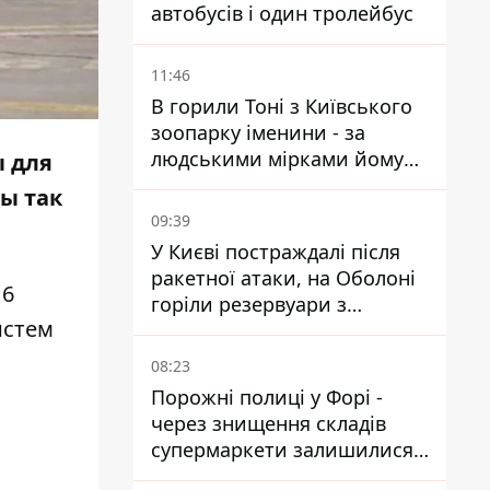
автобусів і один тролейбус
11:46
В горили Тоні з Київського
зоопарку іменини - за
людськими мірками йому
ы для
вже понад 90 років
мы так
09:39
У Києві постраждалі після
ракетної атаки, на Оболоні
16
горіли резервуари з
истем
паливом
08:23
Порожні полиці у Форі -
через знищення складів
супермаркети залишилися
без асортименту