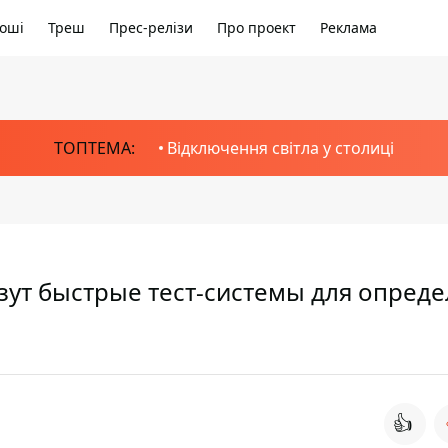
оші
Треш
Прес-релізи
Про проект
Реклама
ТОПТЕМА:
Відключення світла у столиці
езут быстрые тест-системы для опред
👍