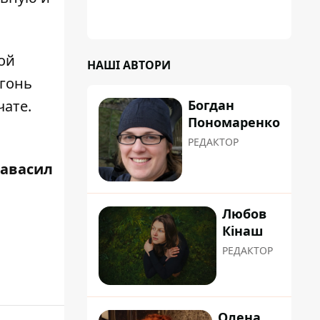
ой
НАШІ АВТОРИ
огонь
Богдан
чате.
Пономаренко
РЕДАКТОР
равасил
Любов
Кінаш
РЕДАКТОР
Олена