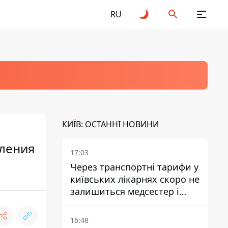
RU
КИЇВ: ОСТАННІ НОВИНИ
еления
17:03
Через транспортні тарифи у
київських лікарнях скоро не
залишиться медсестер і
санітарок - професор
Голубовська
16:48