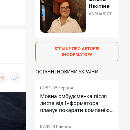
Нікітіна
ЖУРНАЛІСТ
БІЛЬШЕ ПРО АВТОРІВ
ІНФОРМАТОРА
ОСТАННІ НОВИНИ УКРАЇНИ
08:53, 05 серпня
Мовна омбудсменка після
листа від Інформатора
планує покарати компанію-
підрядника ПриватБанку
07:33, 31 липня