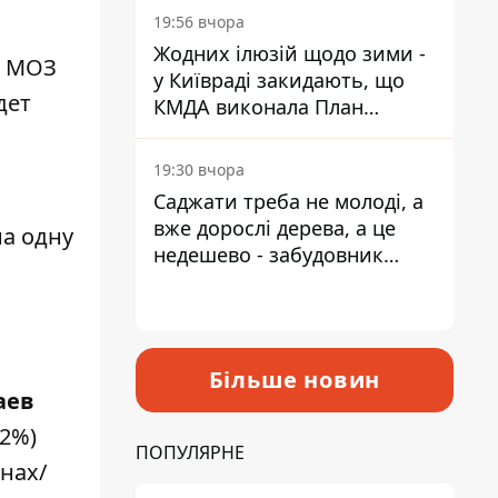
19:56 вчора
Жодних ілюзій щодо зими -
а МОЗ
у Київраді закидають, що
дет
КМДА виконала План
стійкості на 20%
19:30 вчора
Саджати треба не молоді, а
вже дорослі дерева, а це
на одну
недешево - забудовник
Ніконов
Більше новин
аев
,2%)
ПОПУЛЯРНЕ
нах/