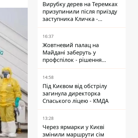
Вирубку дерев на Теремках
призупинили після приїзду
заступника Кличка -
почався діалог
16:37
Жовтневий палац на
Майдані заберуть у
профспілок - рішення
Господарського суду
14:58
Під Києвом від обстрілу
загинула директорка
Спаського ліцею - КМДА
13:28
Через ярмарки у Києві
змінили маршрути сім