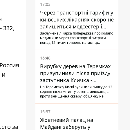
17:03
Через транспортні тарифи у
я
київських лікарнях скоро не
залишиться медсестер і
 332,
санітарок - професор
Заслужена лікарка попереджає про колапс
медицини через транспортні витрати
Голубовська
понад 12 тисяч гривень на місяць.
16:48
 Россия
Вирубку дерев на Теремках
призупинили після приїзду
 и
заступника Кличка -
,
почався діалог
На Теремках у Києві зупинили пилку до 12
серпня після мітингу сотень мешканців
проти знищення скверу: обіцянку не
поновлювати роботи дав особисто
заступник Кличка, Петро Пантелеєв, що
прибув налагодити комунікацію
16:37
Жовтневий палац на
сего за
Майдані заберуть у