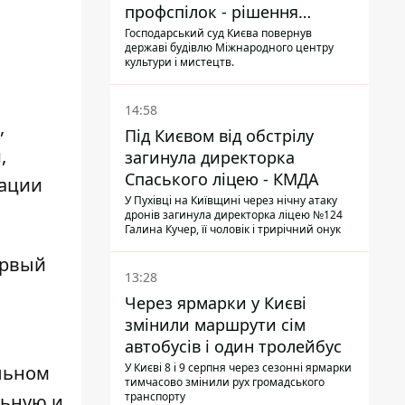
профспілок - рішення
Господарського суду
Господарський суд Києва повернув
державі будівлю Міжнародного центру
культури і мистецтв.
14:58
,
Під Києвом від обстрілу
,
загинула директорка
Спаського ліцею - КМДА
дации
У Пухівці на Київщині через нічну атаку
дронів загинула директорка ліцею №124
Галина Кучер, її чоловік і трирічний онук
ервый
13:28
Через ярмарки у Києві
змінили маршрути сім
автобусів і один тролейбус
У Києві 8 і 9 серпня через сезонні ярмарки
льном
тимчасово змінили рух громадського
транспорту
льную и