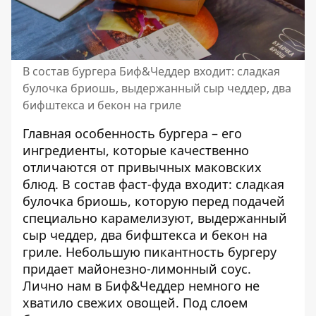
В состав бургера Биф&Чеддер входит: сладкая
булочка бриошь, выдержанный сыр чеддер, два
бифштекса и бекон на гриле
Главная особенность бургера – его
ингредиенты, которые качественно
отличаются от привычных маковских
блюд. В состав фаст-фуда входит: сладкая
булочка бриошь, которую перед подачей
специально карамелизуют, выдержанный
сыр чеддер, два бифштекса и бекон на
гриле. Небольшую пикантность бургеру
придает майонезно-лимонный соус.
Лично нам в Биф&Чеддер немного не
хватило свежих овощей. Под слоем