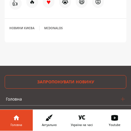
♥
🔥
😭
😆
😡
👍
НОВИНИ КИЄВА
MCDONALDS
ЗАПРОПОНУВАТИ НОВИНУ
Головна
Про проєкт
Реклама
Головна
Актуально
Україна на часі
Youtube