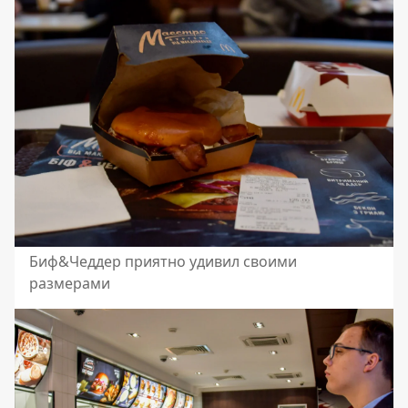
Биф&Чеддер приятно удивил своими
размерами