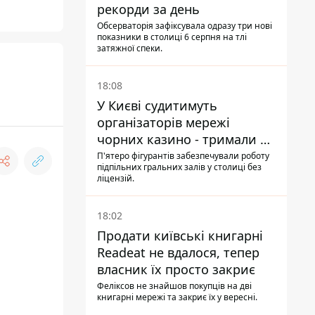
рекорди за день
Обсерваторія зафіксувала одразу три нові
показники в столиці 6 серпня на тлі
затяжної спеки.
18:08
У Києві судитимуть
організаторів мережі
чорних казино - тримали 39
закладів
П'ятеро фігурантів забезпечували роботу
підпільних гральних залів у столиці без
ліцензій.
18:02
Продати київські книгарні
Readeat не вдалося, тепер
власник їх просто закриє
Феліксов не знайшов покупців на дві
книгарні мережі та закриє їх у вересні.