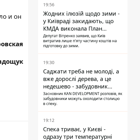
19:56
Жодних ілюзій щодо зими -
ло и он
у Київраді закидають, що
КМДА виконала План
стійкості на 20%
Депутат Вітренко заявив, що Київ
витратив лише п'яту частину коштів на
ровская
підготовку до зими.
Явдощук
19:30
Саджати треба не молоді, а
вже дорослі дерева, а це
недешево - забудовник
Ніконов
Засновник KAN DEVELOPMENT розповів, як
забудовники можуть охолодити столицю
в спеку.
19:12
Спека триває, у Києві -
одразу три температурні