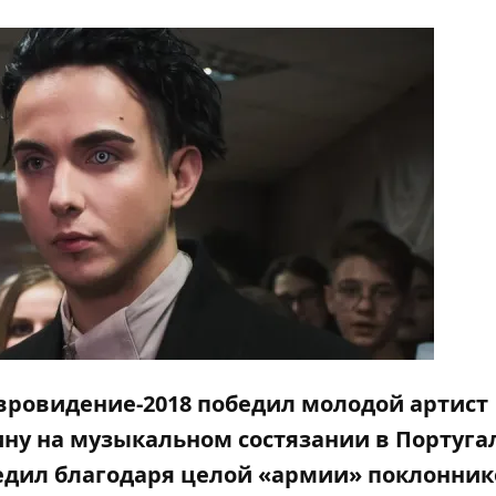
Евровидение-2018 победил молодой артист
ину на музыкальном состязании в Португа
дил благодаря целой «армии» поклоннико