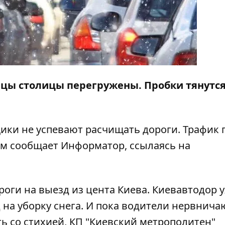
лицы столицы перегружены. Пробки тянутся
ки не успевают расчищать дороги. Трафик 
том сообщает
Информатор
, ссылаясь на
ги на выезд из цента Киева. Киевавтодор 
 на уборку снега. И пока водители нервнича
ть со стихией,
КП "Киевский метрополитен"