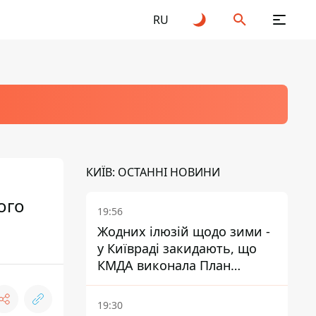
RU
КИЇВ: ОСТАННІ НОВИНИ
ого
19:56
Жодних ілюзій щодо зими -
у Київраді закидають, що
КМДА виконала План
стійкості на 20%
19:30