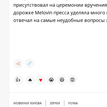
присутствовал на
церемонии вручения
дорожке Melovin
пресса уделяла много 
отвечал на самые неудобные вопросы 
♥
👍
🔥
😭
😆
😡
НОВИНИ КИЄВА
ЗІРКИ
YUNA