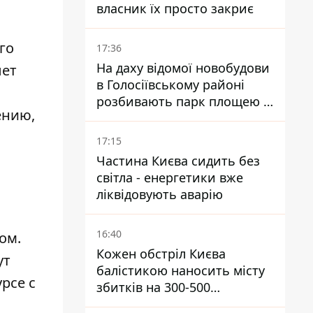
власник їх просто закриє
го
17:36
На даху відомої новобудови
лет
в Голосіївському районі
розбивають парк площею в
ению,
гектар
17:15
Частина Києва сидить без
світла - енергетики вже
ліквідовують аварію
16:40
ом.
Кожен обстріл Києва
ут
балістикою наносить місту
рсе с
збитків на 300-500
мільйонів - Петро