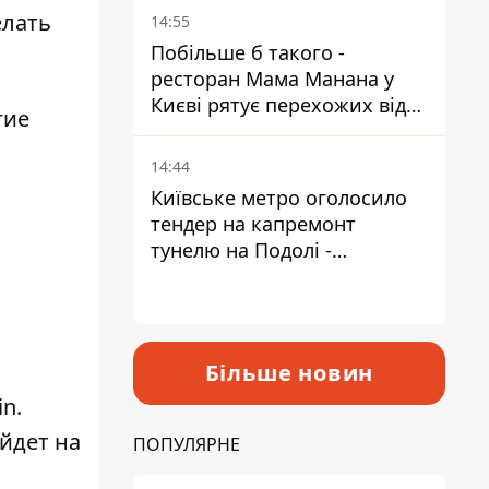
Пантелеєв
елать
14:55
Побільше б такого -
ресторан Мама Манана у
Києві рятує перехожих від
гие
спеки
14:44
Київське метро оголосило
тендер на капремонт
тунелю на Подолі -
триватиме майже два роки
Більше новин
in
.
ыйдет на
ПОПУЛЯРНЕ