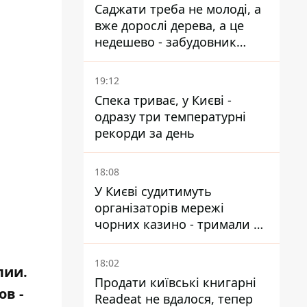
Саджати треба не молоді, а
вже дорослі дерева, а це
недешево - забудовник
Ніконов
19:12
Спека триває, у Києві -
одразу три температурні
рекорди за день
18:08
У Києві судитимуть
організаторів мережі
чорних казино - тримали 39
закладів
18:02
лии.
Продати київські книгарні
в -
Readeat не вдалося, тепер