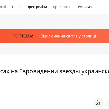
оші
Треш
Прес-релізи
Про проект
Реклама
ТОПТЕМА:
Відключення світла у столиці
сах на Евровидении звезды украинск
👍