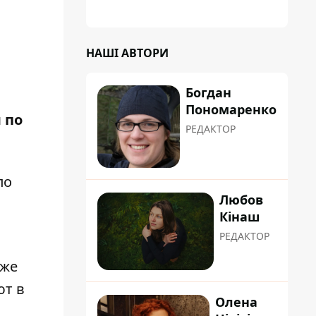
НАШІ АВТОРИ
Богдан
Пономаренко
 по
РЕДАКТОР
по
Любов
Кінаш
РЕДАКТОР
уже
ют в
Олена