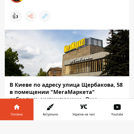
👍
В Киеве по адресу улица Щербакова, 58
в помещении "МегаМаркета"
собрались митингующие. Они
заблокировали работу магазина и
пытались вызвать на разговор
Головна
Актуально
Україна на часі
Youtube
охранников, которые накануне избили
Інформатор у
покупателя.
Завантажити
телефоні
👉