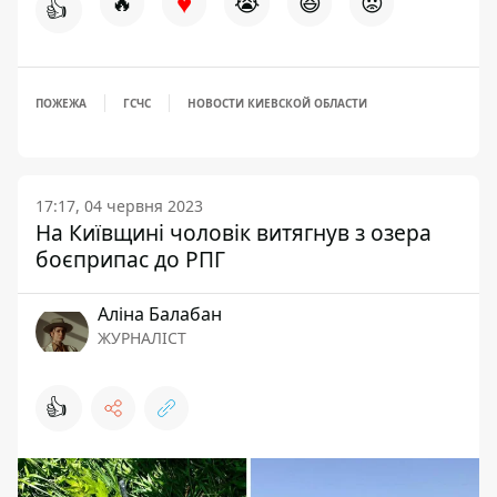
♥
🔥
😭
😆
😡
👍
ПОЖЕЖА
ГСЧС
НОВОСТИ КИЕВСКОЙ ОБЛАСТИ
17:17, 04 червня 2023
На Київщині чоловік витягнув з озера
боєприпас до РПГ
Аліна Балабан
ЖУРНАЛІСТ
👍