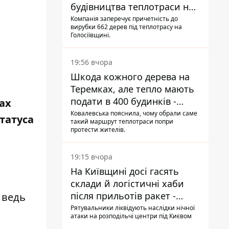
будівництва теплотраси на
Теремках
Компанія заперечує причетність до
вирубки 662 дерев під теплотрасу на
Голосіївщині.
19:56 вчора
Шкода кожного дерева на
Теремках, але тепло мають
подати в 400 будинків -
ах
депутатка Київради
Ковалевська пояснила, чому обрали саме
татуса
такий маршрут теплотраси попри
протести жителів.
19:15 вчора
На Київщині досі гасять
склади й логістичні хаби
після прильотів ракет -
 ведь
ДСНС
Рятувальники ліквідують наслідки нічної
атаки на розподільчі центри під Києвом