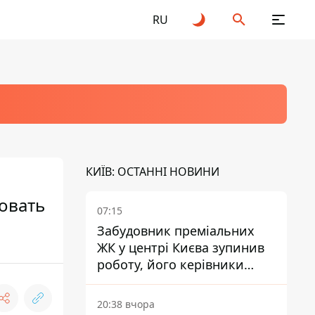
RU
КИЇВ: ОСТАННІ НОВИНИ
овать
07:15
Забудовник преміальних
ЖК у центрі Києва зупинив
роботу, його керівники
втекли з України - Bihus.info
20:38 вчора