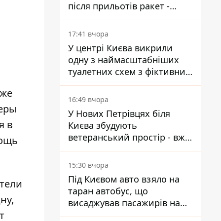
після прильотів ракет -
ДСНС
17:41 вчора
У центрі Києва викрили
одну з наймасштабніших
туалетних схем з фіктивним
будинком
 же
16:49 вчора
меры
У Нових Петрівцях біля
я в
Києва збудують
ветеранський простір - вже
мощь
знайшли проєктанта
15:30 вчора
Під Києвом авто взяло на
атели
таран автобус, що
ну,
висаджував пасажирів на
т
зупинці - пасажирка в