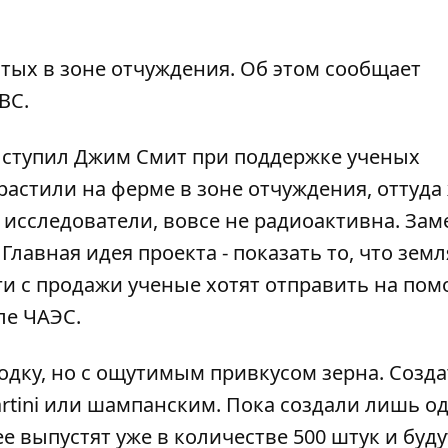
ытых в зоне отчуждения. Об этом сообщает
BC.
ыступил Джим Смит при поддержке ученых
астили на ферме в зоне отчуждения, оттуда
т исследователи, вовсе не радиоактивна. За
лавная идея проекта - показать то, что земл
ги с продажи ученые хотят отправить на по
ле ЧАЭС.
одку, но с ощутимым привкусом зерна. Созд
rtini или шампанским. Пока создали лишь од
ее выпустят уже в количестве 500 штук и буду