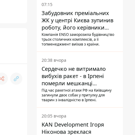
07:15
Забудовник преміальних
ЖК у центрі Києва зупинив
роботу, його керівники
втекли з України - Bihus.info
Компанія ENSO заморозила будівництво
трьох столичних комплексів, а її
топменеджмент виїхав з країни.
20:38 вчора
Сердечко не витримало
вибухів ракет - в Ірпені
померли мешканці
притулку для собак з
Під час ракетної атаки РФ на Київщину
загинули двоє собак у притулку для
інвалідністю
тварин з інвалідністю в Ірпені.
20:05 вчора
KAN Development Ігоря
Ніконова зреклася