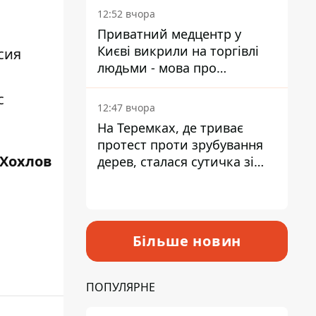
лікарні
12:52 вчора
Приватний медцентр у
Києві викрили на торгівлі
сия
людьми - мова про
сурогатне материнство
с
12:47 вчора
На Теремках, де триває
протест проти зрубування
 Хохлов
дерев, сталася сутичка зі
спецназом поліції
Більше новин
ПОПУЛЯРНЕ