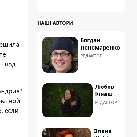
НАШІ АВТОРИ
в
Богдан
 решила
Пономаренко
те
РЕДАКТОР
- над
Любов
андрия"
Кінаш
тчетной
РЕДАКТОР
, если
Олена