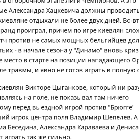
ь в отборочном этапе Лиги Чемпионов. А это
чные Александра Хацкевича должны проводить
киевляне отдыхали не более двух дней. Во-в
гранд проиграл
, причем по игре киевлян сло
 матч против не самых мощных бельгийцев д
тьих - в начале сезона у "Динамо" вновь кри
е место в старте на позиции нападающего Ф
е травмы, и явно не готов играть в полную 
 киевлян Викторе Цыганкове, который ни разу
являясь на поле, не показывал там ничего
ому перед выездной игрой против "Брюгге"
ший игрок центра поля Владимир Шепелев. А
ма Беседина, Александра Караваева и Дениса
 играть так же сильно.