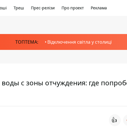
оші
Треш
Прес-релізи
Про проект
Реклама
ТОПТЕМА:
Відключення світла у столиці
 воды с зоны отчуждения: где попроб
👍