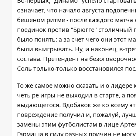
Во-первых, "Динамо" успело стартоват
означает, что начало августа подопе
бешеном ритме - после каждого матча 
поединок против "Брюгге" столичный 
было понять: а за счет чего они этот
были выигрывать. Ну, и наконец, в-тре
состава. Претендент на безоговорочно
Соль только-только восстановился посл
То же самое можно сказать и о лидере
четыре игры не выходил в старте, а по
выдающегося. Вдобавок же ко всему эт
повреждение получил и, пожалуй, луч
замены этим футболистам в лице Арте
Гармаша в силу разных причин не могут