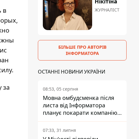
Нікітіна
 в
ЖУРНАЛІСТ
торых,
жно
олжны
БІЛЬШЕ ПРО АВТОРІВ
зис
ІНФОРМАТОРА
ран
силу.
ОСТАННІ НОВИНИ УКРАЇНИ
 за
08:53, 05 серпня
Мовна омбудсменка після
листа від Інформатора
планує покарати компанію-
підрядника ПриватБанку
07:33, 31 липня