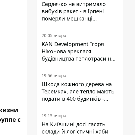
Сердечко не витримало
вибухів ракет - в Ірпені
померли мешканці
притулку для собак з
інвалідністю
20:05 вчора
KAN Development Ігоря
Ніконова зреклася
будівництва теплотраси на
Теремках
19:56 вчора
Шкода кожного дерева на
Теремках, але тепло мають
подати в 400 будинків -
депутатка Київради
 жизни
19:15 вчора
уппе с
На Київщині досі гасять
д
склади й логістичні хаби