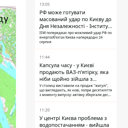
13:05
РФ може готувати
масований удар по Києву до
Дня Незалежності - Інститут
вивчення війни
ISW попереджає про можливий удар РФ по
енергооб'єктах Києва напередодні 24
серпня
11:44
Капсула часу - у Києві
продають ВАЗ-п'ятірку, яка
ніби щойно зійшла з
конвейєра
У столиці виставили на продаж "жигулі",
що виглядають, як нові, попри десятиліття
з моменту випуску: автівку зберігали десь
у гаражі, вона навіть зберегла "рідну" гуму
11:20
У центрі Києва проблема з
водопостачанням - вийшла