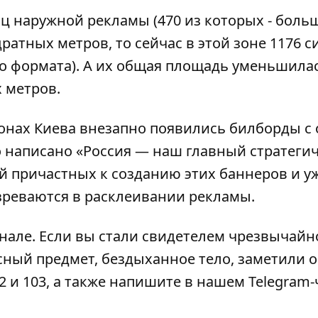
ц наружной рекламы (470 из которых - боль
атных метров, то сейчас в этой зоне 1176 с
о формата). А их общая площадь уменьшилас
х метров.
йонах Киева внезапно
появились билборды
с 
 написано «Россия — наш главный стратеги
й
причастных к созданию этих баннеров и у
зреваются в расклеивании рекламы.
анале
. Если вы стали свидетелем чрезвычайн
сный предмет, бездыханное тело, заметили 
2 и 103, а также напишите в нашем Telegram-