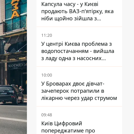
Капсула часу - у Києві
продають ВАЗ-п'ятірку, яка
ніби щойно зійшла з
конвейєра
11:20
У центрі Києва проблема з
водопостачанням - вийшла
з ладу одна з насосних
станцій
10:00
У Броварах двоє дівчат-
зачеперок потрапили в
лікарню через удар струмом
09:48
Київ Цифровий
попереджатиме про