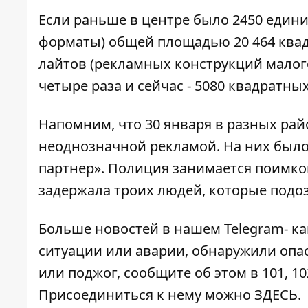
Если раньше в центре было 2450 едини
форматы) общей площадью 20 464 квадр
лайтов (рекламных конструкций малог
четыре раза и сейчас - 5080 квадратны
Напомним, что 30 января в разных ра
неоднозначной рекламой. На них было
партнер».
Полиция занимается поимко
задержала
троих людей
, которые подо
Больше новостей в нашем
Telegram- к
ситуации или аварии, обнаружили опа
или поджог, сообщите об этом в 101, 10
Присоединиться к нему можно
ЗДЕСЬ
.