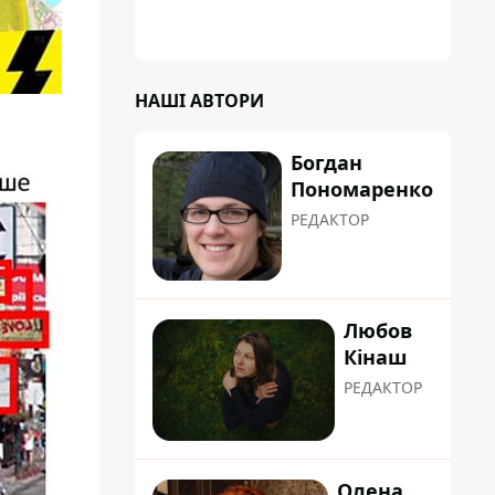
сформувати маршрути руху таким чином,
щоб не потрапити в затор
НАШІ АВТОРИ
Богдан
Пономаренко
РЕДАКТОР
Любов
Кінаш
РЕДАКТОР
Олена