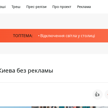
оші
Треш
Прес-релізи
Про проект
Реклама
ТОПТЕМА:
Відключення світла у столиці
 Киева без рекламы
👍