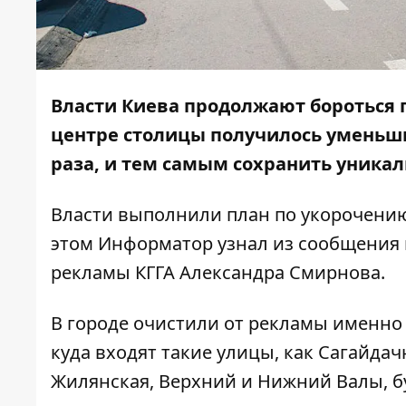
Власти Киева продолжают бороться 
центре столицы получилось уменьш
раза, и тем самым сохранить уникал
Власти выполнили план по укорочению
этом
Информатор
узнал из сообщения 
рекламы КГГА Александра Смирнова.
В городе очистили от рекламы именно 
куда входят такие улицы, как Сагайдач
Жилянская, Верхний и Нижний Валы, б