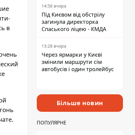
14:58 вчора
шие
Під Києвом від обстрілу
ити-
загинула директорка
ь в
Спаського ліцею - КМДА
13:28 вчора
очень
Через ярмарки у Києві
змінили маршрути сім
ческий
автобусів і один тролейбус
же
ой
Більше новин
огонь
чате.
ПОПУЛЯРНЕ