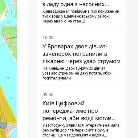
з ладу одна з насосних
станцій
Київводоканал повідомив про понижений
тиск води у Шевченківському районі
через аварію на станції
10:00
У Броварах двоє дівчат-
зачеперок потрапили в
лікарню через удар струмом
На Київщині двох 13-річних дівчат
уразило струмом на даху потяга, обох
госпіталізували
09:48
Київ Цифровий
попереджатиме про
ремонти, аби водії могли
уникати ділянок із заторами
У застосунку зʼявилася інтерактивна мапа
ремонтів доріг та перекриттів руху в
столиці: це має допомогти водіям