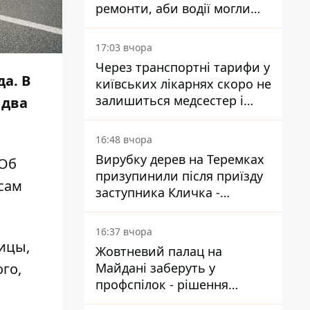
ремонти, аби водії могли
уникати ділянок із заторами
17:03 вчора
Через транспортні тарифи у
а. В
київських лікарнях скоро не
залишиться медсестер і
 два
санітарок - професор
Голубовська
16:48 вчора
Вирубку дерев на Теремках
 Об
призупинили після приїзду
сам
заступника Кличка -
почався діалог
16:37 вчора
ицы,
Жовтневий палац на
Майдані заберуть у
го,
профспілок - рішення
Господарського суду