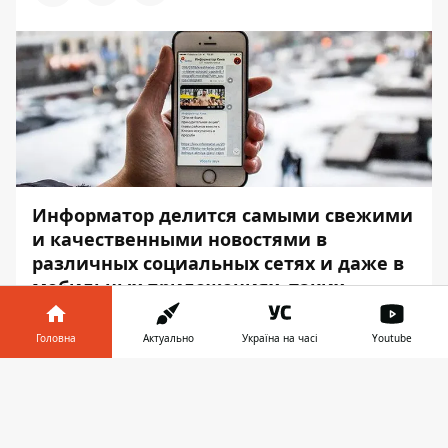
Информатор
делится самыми свежими
и качественными новостями в
различных социальных сетях и даже в
мобильных приложениях, таких
как
Telegram
.
Головна
Актуально
Україна на часі
Youtube
Подписаться на наш канал легко —
достаточно установить на свой смартфон
Інформатор у
Завантажити
Telegram. Скачать его можно в
Google
телефоні
👉
Play
или в
App Store
.