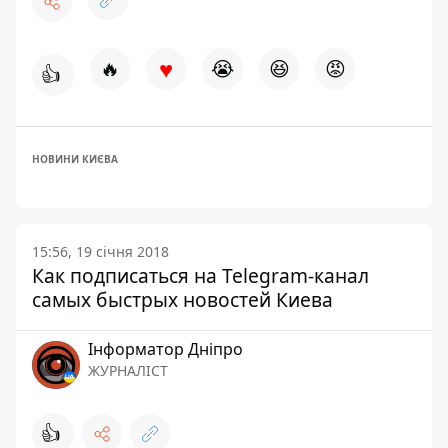
♥
🔥
😭
😆
😡
👍
НОВИНИ КИЄВА
15:56, 19 січня 2018
Как подписаться на Telegram-канал
самых быстрых новостей Киева
Інформатор Дніпро
ЖУРНАЛІСТ
👍