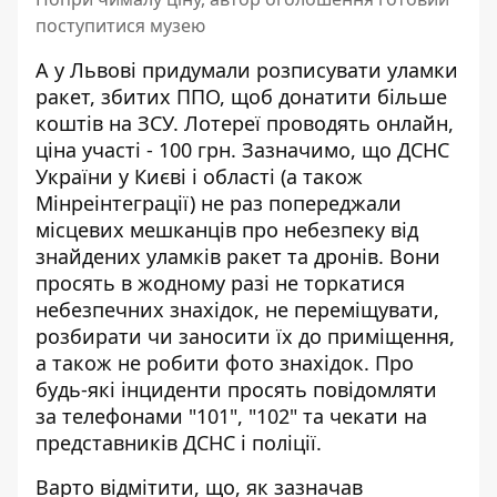
поступитися музею
А у Львові придумали розписувати уламки
ракет, збитих ППО, щоб донатити більше
коштів на ЗСУ. Лотереї проводять онлайн,
ціна участі - 100 грн. Зазначимо, що ДСНС
України у Києві і області (а також
Мінреінтеграції) не раз попереджали
місцевих мешканців про небезпеку від
знайдених уламків ракет та дронів. Вони
просять в жодному разі не торкатися
небезпечних знахідок, не переміщувати,
розбирати чи заносити їх до приміщення,
а також не робити фото знахідок. Про
будь-які інциденти просять повідомляти
за телефонами "101", "102" та чекати на
представників ДСНС і поліції.
Варто відмітити, що, як зазначав