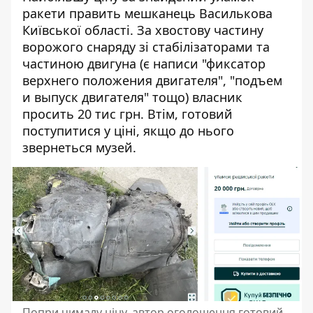
ракети править мешканець Василькова
Київської області. За хвостову частину
ворожого снаряду зі стабілізаторами та
частиною двигуна (є написи "фиксатор
верхнего положения двигателя", "подъем
и выпуск двигателя" тощо) власник
просить 20 тис грн. Втім, готовий
поступитися у ціні, якщо до нього
звернеться музей.
Попри чималу ціну, автор оголошення готовий