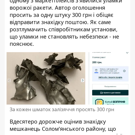
одному з маркетплейсів з'явилися уламки
ворожої ракети. Автор оголошення
просить за одну штуку 300 грн і обіцяє
відправити знахідку поштою. Як саме
розтлумачить співробітникам установи,
що уламки не становлять небезпеки - не
пояснює.
За кожен шматок залізяччя просять 300 грн
Вдесятеро дорожче оцінив знахідку
мешканець Солом'янського району, що