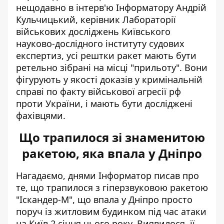
нещодавно в інтерв'ю Інформатору Андрій
Кульчицький, керівник Лабораторії
військових досліджень Київського
науково-дослідного інституту судових
експертиз,
усі рештки ракет мають бути
ретельно зібрані на місці "прильоту"
. Вони
фігурують у якості доказів у кримінальній
справі по факту військової агресії рф
проти України, і мають бути досліджені
фахівцями.
Що трапилося зі знаменитою
ракетою, яка впала у Дніпро
Нагадаємо, днями Інформатор писав про
те, що трапилося з гіперзвуковою ракетою
"Іскандер-М", що
впала у Дніпро просто
поруч із житловим будинком
під час атаки
на Київ 2 січня цього року. Виявилося, її