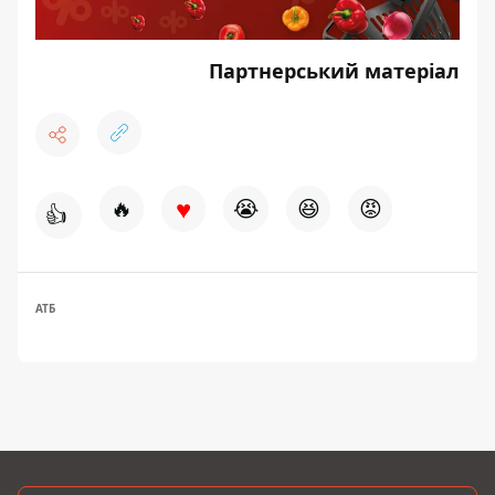
Партнерський матеріал
♥
🔥
😭
😆
😡
👍
АТБ