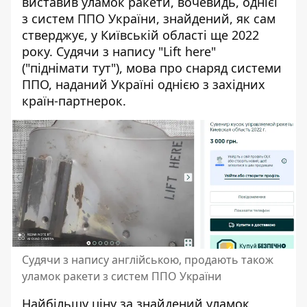
виставив уламок ракети, вочевидь, однієї
з систем ППО України, знайдений, як сам
стверджує, у Київській області ще 2022
року. Судячи з напису "Lift here"
("піднімати тут"), мова про снаряд системи
ППО, наданий Україні однією з західних
країн-партнерок.
Судячи з напису англійською, продають також
уламок ракети з систем ППО України
Найбільшу ціну за знайдений уламок