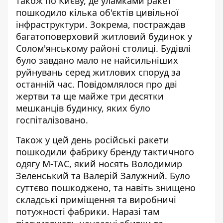
також по Києву, де уламками ракет
пошкодило кілька об'єктів цивільної
інфраструктури. Зокрема,
постраждав
багатоповерховий житловий будинок
у
Солом'янському районі столиці. Будівлі
було завдано мало не найсильніших
руйнувань серед житлових споруд за
останній час. Повідомлялося про дві
жертви та ще майже три десятки
мешканців будинку, яких було
госпіталізовано.
Також у цей день російські ракети
пошкодили
фабрику бренду тактичного
одягу M‑TAC
, який носять Володимир
Зеленський та Валерій Залужний. Було
суттєво пошкоджено, та навіть знищено
складські приміщення та виробничі
потужності фабрики. Наразі там