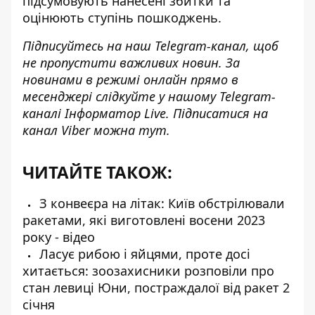
підсумовують нанесені збитки та
оцінюють ступінь пошкоджень.
Підписуйтесь на наш
Telegram-канал
, щоб
не пропустити важливих новин. За
новинами в режимі онлайн прямо в
месенджері слідкуйте у нашому Telegram-
каналі
Інформатор Live
. Підписатися на
канал Viber можна
тут
.
ЧИТАЙТЕ ТАКОЖ:
З конвеєра на літак: Київ обстрілювали
ракетами, які виготовлені восени 2023
року - відео
Ласує рибою і яйцями, проте досі
хитається: зоозахисники розповіли про
стан левиці Юни, постраждалої від ракет 2
січня