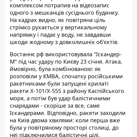
комплексом потрапив на відеозапис
одного з мешканців сусіднього будинку.
На кадрах видно, як повітряна ціль
стрімко рухається у вертикальному
напрямку і падає у воду, не завдавши
шкоди жодному з довколишніх об'єктів.
Востаннє рф використовувала "Іскандер-
М"
під час удару по Києву 23 січня
. Атака,
ймовірно, була комбінованою: як
розповіли у КМВА, спочатку російськими
ракетниками були запущені крилаті
ракети Х-101/Х-555 з району Каспійського
моря, а потім був удар балістичними
снарядами - скоріше за все, саме
Іскандерами. Відповідно, ракети заходили
на Київ двома хвилями: коли перша вже
була у повітряному просторі столиці, до
неї підключилися балістичні цілі.