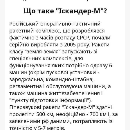
Що таке "Іскандер-М"?
Російський оперативно-тактичний
ракетний комплекс, що розроблявся
фактично з часів розпаду СРСР, почали
серійно виробляти з 2005 року. Ракети
класу "земля-земля" запускають зі
спеціальних комплексів, для
функціонування яких потрібно одразу 6
машин (окрім пускової установки -
заряджальна, командно-штабна,
регламентна і обслуговуюча машини, а
також машина життєзабезпечення і
"пункту підготовки інформації").
Гіперзвукові ракети "Іскандер-М" здатні
пролетіти 500 км, неофіційно - 700 км і, за
заявленими рф даними, потрапляють із
точністю у 5-7 метрів.