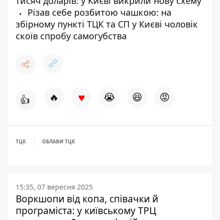
тисяч доларів: у Києві викрили нову схему
Різав себе розбитою чашкою: на
збірному пункті ТЦК та СП у Києві чоловік
скоїв спробу самогубства
♥
🔥
😭
😆
😡
👍
ТЦК
ОБЛАВИ ТЦК
15:35, 07 вересня 2025
Воркшопи від копа, співачки й
програміста: у київському ТРЦ