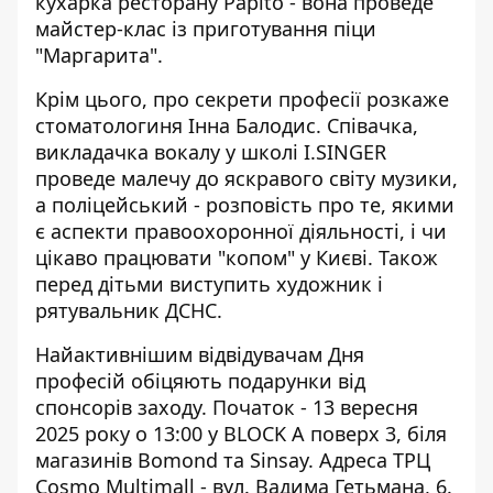
кухарка ресторану Papito - вона проведе
майстер-клас із приготування піци
"Маргарита".
Крім цього, про секрети професії розкаже
стоматологиня Інна Балодис. Співачка,
викладачка вокалу у школі I.SINGER
проведе малечу до яскравого світу музики,
а поліцейський - розповість про те, якими
є аспекти правоохоронної діяльності, і чи
цікаво працювати "копом" у Києві. Також
перед дітьми виступить художник і
рятувальник ДСНС.
Найактивнішим відвідувачам Дня
професій обіцяють подарунки від
спонсорів заходу. Початок - 13 вересня
2025 року о 13:00 у BLOCK A поверх 3, біля
магазинів Bomond та Sinsay. Адреса ТРЦ
Cosmo Multimall - вул. Вадима Гетьмана, 6.