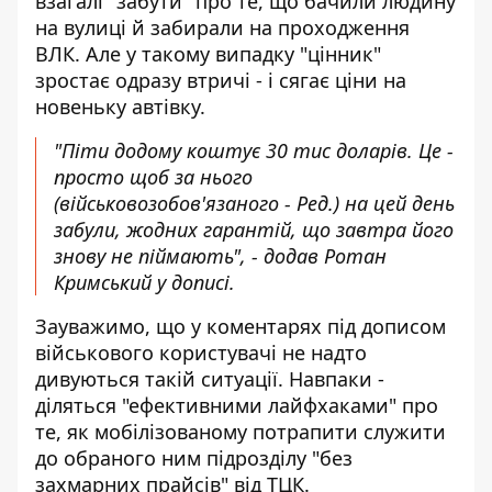
взагалі "забути" про те, що бачили людину
на вулиці й забирали на проходження
ВЛК. Але у такому випадку "цінник"
зростає одразу втричі - і сягає ціни на
новеньку автівку.
"Піти додому коштує 30 тис доларів. Це -
просто щоб за нього
(військовозобов'язаного - Ред.) на цей день
забули, жодних гарантій, що завтра його
знову не піймають", - додав Ротан
Кримський у дописі.
Зауважимо, що у коментарях під дописом
військового користувачі не надто
дивуються такій ситуації. Навпаки -
діляться "ефективними лайфхаками" про
те, як мобілізованому потрапити служити
до обраного ним підрозділу "без
захмарних прайсів" від ТЦК.