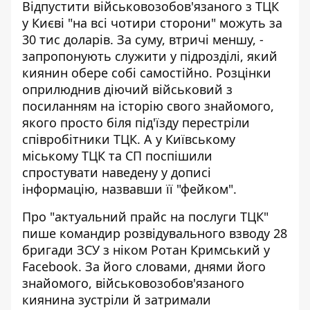
Відпустити військовозобов'язаного з ТЦК
у Києві "на всі чотири сторони" можуть за
30 тис доларів. За суму, втричі меншу, -
запропонують служити у підрозділі
, який
киянин обере собі самостійно. Розцінки
оприлюднив діючий військовий з
посиланням на історію свого знайомого,
якого просто біля під'їзду перестріли
співробітники ТЦК. А у Київському
міському ТЦК та СП поспішили
спростувати наведену у дописі
інформацію, назвавши її "фейком".
Про "актуальний прайс на послуги ТЦК"
пише командир розвідувального взводу 28
бригади ЗСУ з ніком
Ротан Кримський у
Facebook
. За його словами, днями його
знайомого, військовозобов'язаного
киянина зустріли й затримали