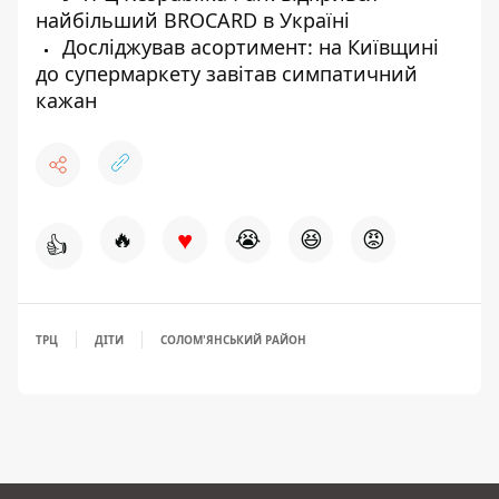
найбільший BROCARD в Україні
Досліджував асортимент: на Київщині
до супермаркету завітав симпатичний
кажан
♥
🔥
😭
😆
😡
👍
ТРЦ
ДІТИ
СОЛОМ'ЯНСЬКИЙ РАЙОН