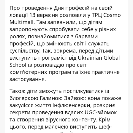
Про проведення Дня професій на своїй
локації 13 вересня
розповіли у ТРЦ Cosmo
Multimall
. Там запевнили, що дітям
запропонують спробувати себе у різних
ролях, познайомитися з барвами
професій, що змінюють світ і служать
суспільству. Так, зокрема, перед дітьми
виступить програміст від Ukrainian Global
School із розповіддю про світ
комп'ютерних програм та їхнє практичне
застосування.
Також діти зможуть поспілкуватися із
блогеркою Галиною Зайвою: вона покаже
закулісся життя інфлюенсерки, розкриє
секрети проведення вдалих UGC-зйомок
та створення вірусного контенту. Крім
цього, перед малечею виступить шеф-