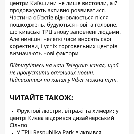
центри Київщини не лише вистояли, а й
продовжують активно розвиватися
.
Частина об’єктів відновлюється після
пошкоджень, будуються нові, а головне,
що київські ТРЦ знову заповнені людьми.
Але нинішні нелегкі часи вносять свої
корективи, і успіх торговельних центрів
визначають нові фактори.
Підписуйтесь на наш
Telegram-канал
, щоб
не пропустити важливих новин.
Підписатися на канал у Viber можна
тут
.
ЧИТАЙТЕ ТАКОЖ:
Фруктові люстри, вітражі та химери: у
центрі Києва відкрився дизайнерський
Сільпо
У ТРЦ Respublika Park відкрився