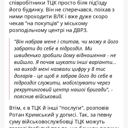
співробітники ТЦК просто біля під'їзду
його будинку. Він не сперечався, поїхав з
ними проходити ВЛК і вже дуже скоро
чекав "на покупців" у міському
розподільчому центрі на ДВРЗ.
"Він набрав мене і спитав, чи можу я його
забрати до себе в підрозділ. Ми
швиденько зробили йому відношення - не
вийшло. Я почав шукати інші варіанти...
на виході мені назвали цифру у 8 тис
доларів - це щоб я забрав його до себе в
підрозділ служити, мобілізувати через
рекрутинговий центр нашої бригади", -
пояснив військовий.
Втім, є в ТЦК й інші "послуги", розповів
Ротан Кримський у дописі. Так, за певну
суму військовослужбовці ТЦК можуть