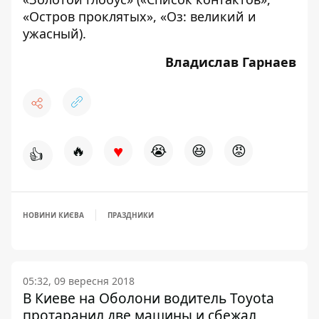
«Остров проклятых», «Оз: великий и
ужасный).
Владислав Гарнаев
♥
🔥
😭
😆
😡
👍
НОВИНИ КИЄВА
ПРАЗДНИКИ
05:32, 09 вересня 2018
В Киеве на Оболони водитель Toyota
протаранил две машины и сбежал