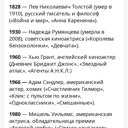
1828
— Лев Николаевич Толстой (умер в
1910), русский писатель и философ
(«Война и мир», «Анна Каренина»).
1930
— Надежда Румянцева (умерла в
2008), советская киноактриса («Королева
бензоколонки», «Девчата»).
1960
— Хью Грант, английский киноактер
(Дневник Бриджит Джонс», «Звездный
атлас», «Агенты А.Н.К.Л.)
1966 —
Адам Сэндлер, американский
актер, комик («Счастливчик Гилмор»,
«Клик: с пультом по жизни»,
«Одноклассники», «Смешанные»).
1980
— Мишель Уильямс, американская
актриса, обладательница премии
«Золотой глобус» («Список контактов»,