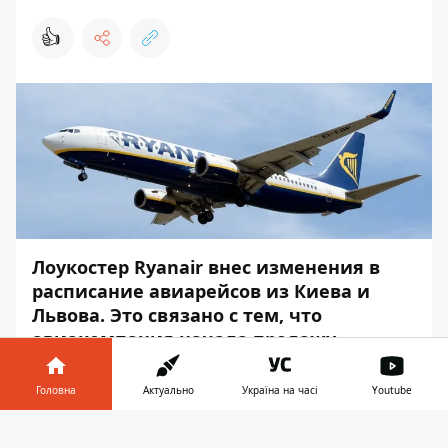
👍
Лоукостер Ryanair внес изменения в
расписание авиарейсов из Киева и
Львова. Это связано с тем, что
авиакомпания начала продажу
билетов, не согласовав время прилета
и вылета в аэропорту, когда возможно
Головна
Актуально
Україна на часі
Youtube
обслуживание самолетов.
Інформатор у
Завантажити