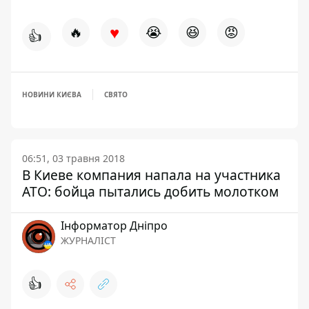
♥
🔥
😭
😆
😡
👍
НОВИНИ КИЄВА
СВЯТО
06:51, 03 травня 2018
В Киеве компания напала на участника
АТО: бойца пытались добить молотком
Інформатор Дніпро
ЖУРНАЛІСТ
👍