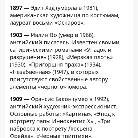
1897 —
Эдит Хэд (умерла в 1981),
американская художница по костюмам,
лауреат восьми «Оскаров».
1903 —
Ивлин Во (умер в 1966),
английский писатель. Известен своими
сатирическими романами «Упадок и
разрушение» (1928), «Мерзкая плоть»
(1930), «Пригоршня праха» (1934),
«Незабвенная» (1947), в которых
присутствуют свойственные автору
элементы «черного» юмора.
1909 —
Фрэнсис Бэкон (умер в 1992),
английский художник-экспрессионист.
Основные работы: «Картина», «Этюд к
портрету папы Иннокентия X» , «Три
наброска к портрету Люсьена
Фрейда», «Черные триптихи».