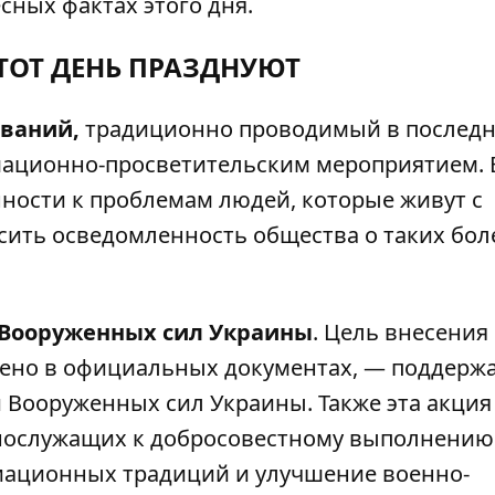
сных фактах этого дня.
ЭТОТ ДЕНЬ ПРАЗДНУЮТ
еваний,
традиционно проводимый в послед
мационно-просветительским мероприятием. 
ности к проблемам людей, которые живут с
сить осведомленность общества о таких бол
 Вооруженных сил Украины
. Цель внесения
чено в официальных документах, — поддерж
Вооруженных сил Украины. Также эта акция
нослужащих к добросовестному выполнению
иационных традиций и улучшение военно-