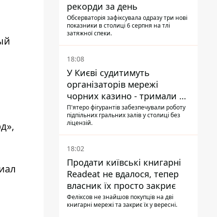
рекорди за день
Обсерваторія зафіксувала одразу три нові
показники в столиці 6 серпня на тлі
затяжної спеки.
ый
18:08
У Києві судитимуть
організаторів мережі
чорних казино - тримали 39
закладів
П'ятеро фігурантів забезпечували роботу
підпільних гральних залів у столиці без
ліцензій.
д»,
18:02
Продати київські книгарні
иал
Readeat не вдалося, тепер
власник їх просто закриє
Феліксов не знайшов покупців на дві
книгарні мережі та закриє їх у вересні.