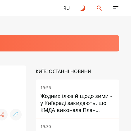
RU
КИЇВ: ОСТАННІ НОВИНИ
19:56
Жодних ілюзій щодо зими -
у Київраді закидають, що
КМДА виконала План
стійкості на 20%
19:30