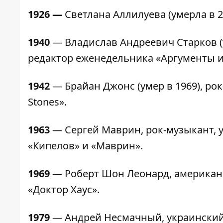
1926 —
Светлана Аллилуева (умерла в 
1940
—
Владислав Андреевич Старков (
редактор еженедельника «Аргументы и
1942
— Брайан Джонс (умер в 1969), рок
Stones».
1963
— Сергей Маврин, рок-музыкант, 
«Кипелов» и «Маврин».
1969
— Роберт Шон Леонард, американс
«Доктор Хаус».
1979
— Андрей Несмачный, украинский ф