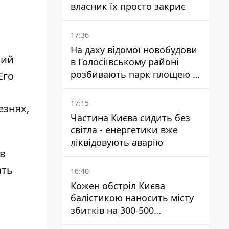
власник їх просто закриє
17:36
На даху відомої новобудови
ний
в Голосіївському районі
розбивають парк площею в
Его
гектар
17:15
езнях,
Частина Києва сидить без
світла - енергетики вже
ліквідовують аварію
 в
ать
16:40
Кожен обстріл Києва
балістикою наносить місту
збитків на 300-500
мільйонів - Петро