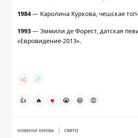
1984
—
Каролина Куркова, чешская топ
1993
— Эммили де Форест, датская пев
«Евровидение-2013».
♥
👍
🔥
😭
😆
😡
НОВИНИ КИЄВА
СВЯТО