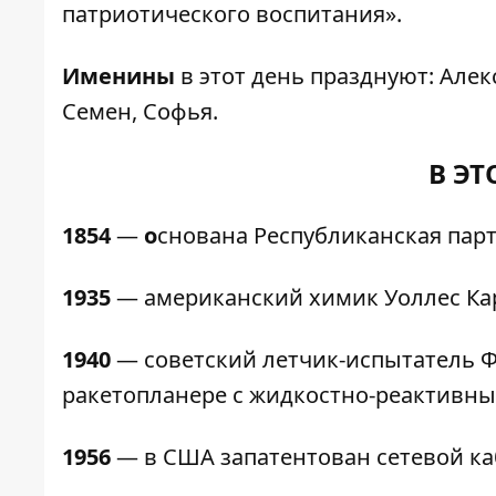
патриотического воспитания».
Именины
в этот день празднуют: Алек
Семен, Софья.
В ЭТ
1854
—
о
снована Республиканская пар
1935
— американский химик Уоллес Ка
1940
— советский летчик-испытатель Ф
ракетопланере с жидкостно-реактивны
1956
— в США запатентован сетевой ка