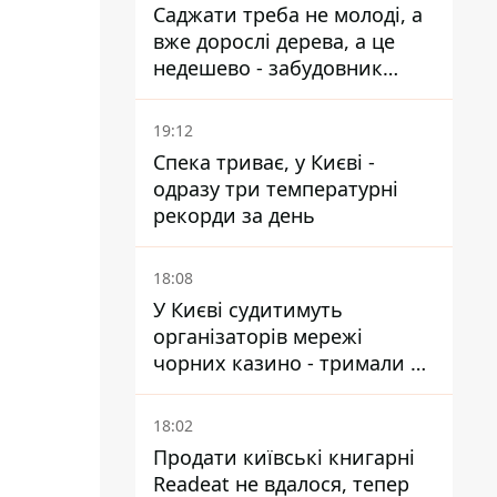
Саджати треба не молоді, а
вже дорослі дерева, а це
недешево - забудовник
Ніконов
19:12
Спека триває, у Києві -
одразу три температурні
рекорди за день
18:08
У Києві судитимуть
організаторів мережі
чорних казино - тримали 39
закладів
18:02
Продати київські книгарні
Readeat не вдалося, тепер