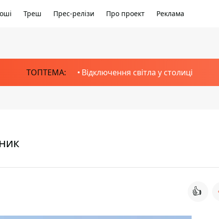
оші
Треш
Прес-релізи
Про проект
Реклама
ТОПТЕМА:
Відключення світла у столиці
дник
👍