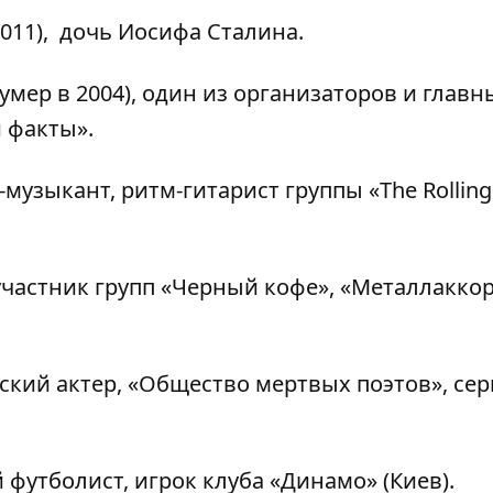
2011), дочь Иосифа Сталина.
умер в 2004), один из организаторов и главн
 факты».
-музыкант, ритм-гитарист группы «The Rolling
участник групп «Черный кофе», «Металлаккор
кий актер, «Общество мертвых поэтов», сер
утболист, игрок клуба «Динамо» (Киев).