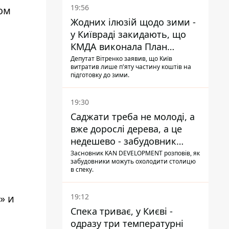
19:56
ом
Жодних ілюзій щодо зими -
у Київраді закидають, що
КМДА виконала План
стійкості на 20%
Депутат Вітренко заявив, що Київ
витратив лише п'яту частину коштів на
підготовку до зими.
19:30
Саджати треба не молоді, а
вже дорослі дерева, а це
недешево - забудовник
Ніконов
Засновник KAN DEVELOPMENT розповів, як
забудовники можуть охолодити столицю
в спеку.
» и
19:12
Спека триває, у Києві -
одразу три температурні