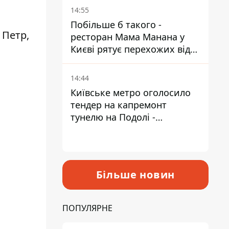
Пантелеєв
14:55
Побільше б такого -
 Петр,
ресторан Мама Манана у
Києві рятує перехожих від
спеки
14:44
Київське метро оголосило
тендер на капремонт
тунелю на Подолі -
триватиме майже два роки
Більше новин
ПОПУЛЯРНЕ