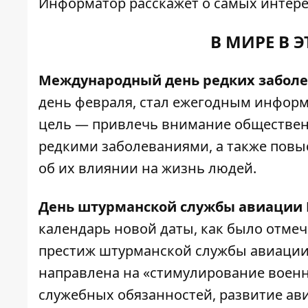
Информатор
расскажет о самых интере
В МИРЕ В 
Международный день редких забол
день февраля, стал ежегодным инфор
цель — привлечь внимание обществен
редкими заболеваниями, а также повы
об их влиянии на жизнь людей.
День штурманской службы авиации
календарь новой даты, как было отме
престиж штурманской службы авиации 
направлена на «стимулирование воен
служебных обязанностей, развитие ав