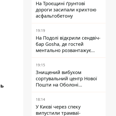
На Троєщині ґрунтові
дороги засипали крихтою
асфальтобетону
19:19
На Подолі відкрили сендвіч-
бар Gosha, де гостей
ментально розвантажує
акула
19:15
Знищений вибухом
сортувальний центр Нової
Пошти на Оболоні
нь
запрацював - видають
посилки
18:14
У Києві через спеку
випустили трамваї-