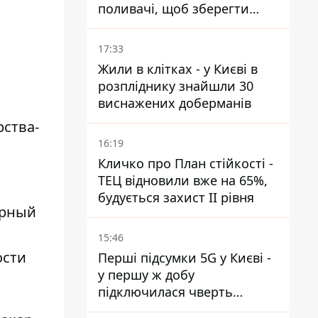
поливачі, щоб зберегти
рейки від деформації
17:33
Жили в клітках - у Києві в
розпліднику знайшли 30
м
виснажених доберманів
рства-
16:19
Кличко про План стійкості -
ТЕЦ відновили вже на 65%,
будується захист ІІ рівня
ирный
15:46
ости
Перші підсумки 5G у Києві -
у першу ж добу
підключилася чверть
мільйона абонентів