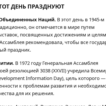
ЭТОТ ДЕНЬ ПРАЗДНУЮТ
Объединенных Наций.
В этот день в 1945-м
традиционно, он отмечается в мире путем
выставок, посвященных достижениям и целя
 Ассамблея рекомендовала, чтобы все госуда
ный праздник.
витии
. В 1972 году Генеральная Ассамблея
ей резолюцией 3038 (XXVII) учредила Всем
velopment Information Day), цель которого —
нности к проблемам развития и необходим
ества для их решения.