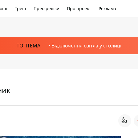
оші
Треш
Прес-релізи
Про проект
Реклама
ТОПТЕМА:
Відключення світла у столиці
ник
👍