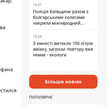
акар.
14:37
Поліція Київщини разом з
болгарськими колегами
накрила міжнародний
ва
наркосиндикат
13:23
З ємності витекло 100 літрів
аміаку, загрози повтору вже
немає - екологи
ефана
Більше новин
устился
ПОПУЛЯРНЕ