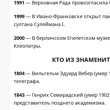
1991
— Верховная Рада провозгласила 
1999
— В Ивано-Франковске открыт па
султана Сулеймана I.
2000
— В берлинском Египетском музе
Клеопатры.
КТО ИЗ ЗНАМЕНИТ
1804
— Вильгельм Эдуард Вебер (умер 
телеграфа.
1843
— Генрих Семирадский (умер 1902
представитель позднего академизма.