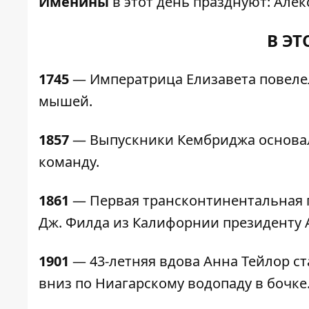
Именины
в этот день празднуют: Алек
В ЭТ
1745
— Императрица Елизавета повелел
мышей.
1857
— Выпускники Кембриджа основа
команду.
1861
— Первая трансконтинентальная п
Дж. Филда из Калифорнии президенту 
1901
— 43-летняя вдова Анна Тейлор с
вниз по Ниагарскому водопаду в бочке