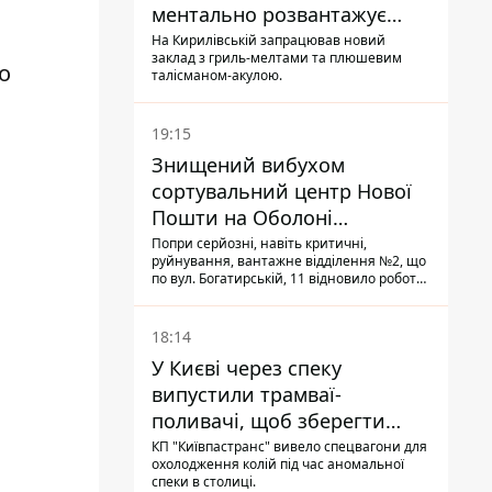
ментально розвантажує
акула
На Кирилівській запрацював новий
заклад з гриль-мелтами та плюшевим
о
талісманом-акулою.
19:15
Знищений вибухом
сортувальний центр Нової
Пошти на Оболоні
запрацював - видають
Попри серйозні, навіть критичні,
руйнування, вантажне відділення №2, що
посилки
по вул. Богатирській, 11 відновило роботу:
співробітники сортують поштові
відправлення й видають їх адресатам
18:14
У Києві через спеку
випустили трамваї-
поливачі, щоб зберегти
рейки від деформації
КП "Київпастранс" вивело спецвагони для
охолодження колій під час аномальної
спеки в столиці.