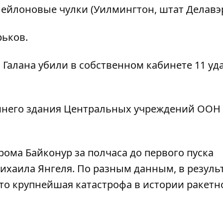
ейлоновые чулки (Уилмингтон, штат Делавэр
ьков.
 Галана убили в собственном кабинете 11 уд
него здания Центральных учреждений ООН 
ома Байконур за полчаса до первого пуска
Михаила Янгеля. По разным данным, в резуль
 Это крупнейшая катастрофа в истории ракетн