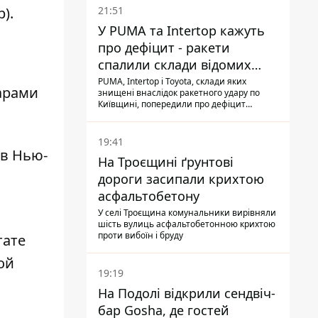
).
21:51
У PUMA та Intertop кажуть
про дефіцит - ракети
спалили склади відомих
брендів
PUMA, Intertop і Toyota, склади яких
арами
знищені внаслідок ракетного удару по
Київщині, попередили про дефіцит
товарів
19:41
в Нью-
На Троєщині ґрунтові
дороги засипали крихтою
асфальтобетону
У селі Троєщина комунальники вирівняли
шість вулиць асфальтобетонною крихтою
проти вибоїн і бруду
тате
ой
19:19
На Подолі відкрили сендвіч-
бар Gosha, де гостей