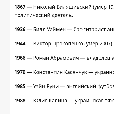
1867
— Николай Биляшивский (умер 192
политический деятель.
1936
— Билл Уаймен — бас-гитарист англ
1944
— Виктор Прокопенко (умер 2007) 
1966
— Роман Абрамович — владелец ан
1979
— Константин Касянчук — украинс
1985
— Уэйн Руни — английский футбол
1988
— Юлия Калина — украинская тяж