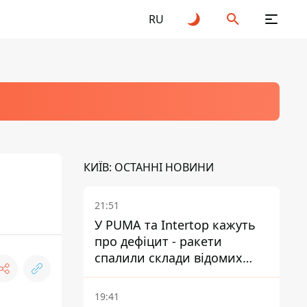
RU
КИЇВ: ОСТАННІ НОВИНИ
21:51
У PUMA та Intertop кажуть
про дефіцит - ракети
спалили склади відомих
брендів
19:41