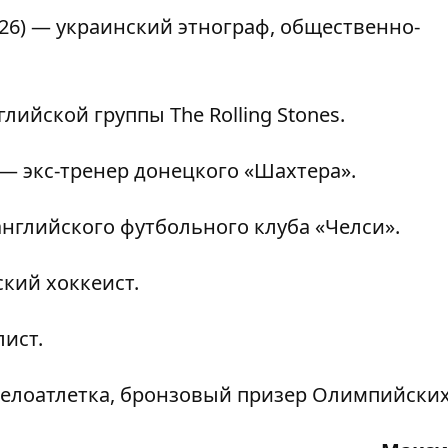
6) — украинский этнограф, общественно-
ийской группы The Rolling Stones.
— экс-тренер донецкого «Шахтера».
глийского футбольного клуба «Челси».
кий хоккеист.
ист.
елоатлетка, бронзовый призер Олимпийских