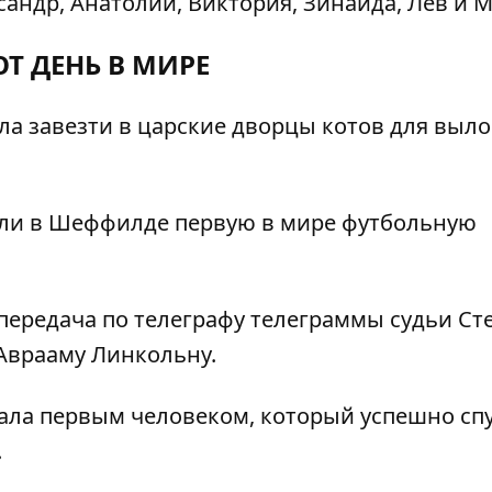
сандр, Анатолий, Виктория, Зинаида, Лев и М
ОТ ДЕНЬ В МИРЕ
а завезти в царские дворцы котов для выло
ли в Шеффилде первую в мире футбольную
ередача по телеграфу телеграммы судьи Ст
Аврааму Линкольну.
тала первым человеком, который успешно сп
.