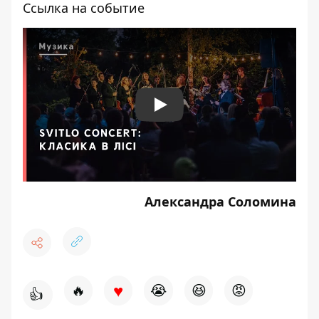
Ссылка на событие
Play
Александра Соломина
♥
🔥
😭
😆
😡
👍