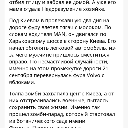
отбил птицу и забрал ее домой. А уже его
мама отдала Недоразумение хозяйке.
Под Киевом в пролежавшую два дня на
дороге фуру
влетел тягач с молоком
. По
словам водителя MAN, он двигался по
Харьковскому шоссе в сторону Киева. Его
начал обгонять легковой автомобиль, из-
за чего мужчине пришлось сместиться
вправо. По несчастливой случайности,
именно на этом промежутке дороги 21
сентября перевернулась фура Volvo с
яблоками.
Толпа зомби захватила центр Киева, а от
них
отстреливались военные
, пытаясь
сохранить свои жизни. Именно так
прошел зомби-парад, который стартовал
из ботанического сада имени
Фомина. Парни и девушки с