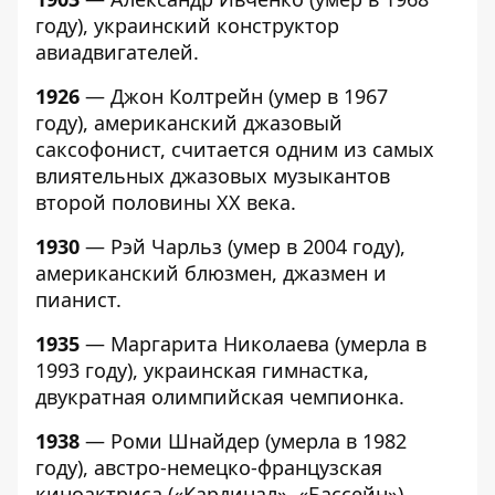
году), украинский конструктор
авиадвигателей.
1926
— Джон Колтрейн (умер в 1967
году), американский джазовый
саксофонист, считается одним из самых
влиятельных джазовых музыкантов
второй половины XX века.
1930
— Рэй Чарльз (умер в 2004 году),
американский блюзмен, джазмен и
пианист.
1935
— Маргарита Николаева (умерла в
1993 году), украинская гимнастка,
двукратная олимпийская чемпионка.
1938
— Роми Шнайдер (умерла в 1982
году), австро-немецко-французская
киноактриса («Кардинал», «Бассейн»).