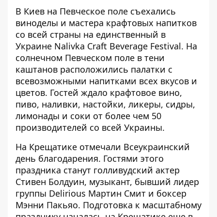
В Киев на Певческое поле съехались
виноделы и мастера крафтовых напитков
со всей страны на единственный в
Украине
Nalivka Craft Beverage Festival
. На
солнечном Певческом поле в тени
каштанов расположились палатки с
всевозможными напитками всех вкусов и
цветов. Гостей ждало крафтовое вино,
пиво, наливки, настойки, ликеры, сидры,
лимонады и соки от более чем 50
производителей со всей Украины.
На Крещатике
отмечали Всеукраинский
день благодарения
. Гостями этого
праздника станут голливудский актер
Стивен Болдуин, музыкант, бывший лидер
группы Delirious Мартин Смит и боксер
Мэнни Пакьяо. Подготовка к масштабному
празднику началась на Крещатике еще в