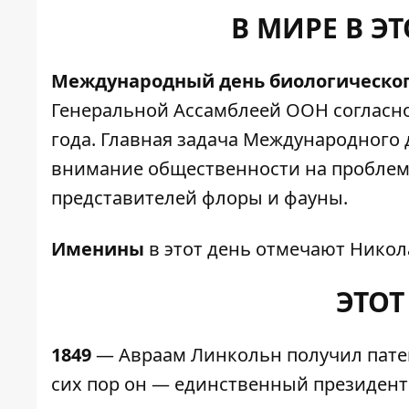
В МИРЕ В Э
Международный день биологическо
Генеральной Ассамблеей ООН согласно
года. Главная задача Международного
внимание общественности на проблем
представителей флоры и фауны.
Именины
в этот день отмечают Никол
ЭТОТ
1849
— Авраам Линкольн получил патен
сих пор он — единственный президент