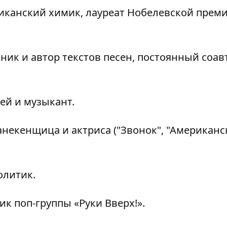
риканский химик, лауреат Нобелевской прем
ик и автор текстов песен, постоянный соав
ей и музыкант.
некенщица и актриса ("Звонок", "Американс
олитик.
ик поп-группы «Руки Вверх!».