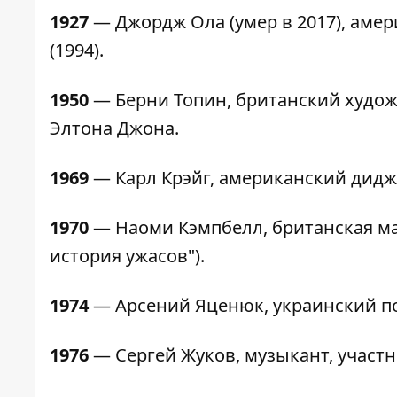
1927
— Джордж Ола (умер в 2017), аме
(1994).
1950
— Берни Топин, британский художн
Элтона Джона.
1969
— Карл Крэйг, американский дидж
1970
— Наоми Кэмпбелл, британская ма
история ужасов").
1974
— Арсений Яценюк, украинский п
1976
— Сергей Жуков, музыкант, участн