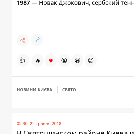
1987
— Новак Джокович, сербский тенн
♥
👍
🔥
😭
😆
😡
НОВИНИ КИЄВА
СВЯТО
05:30, 22 травня 2018
В Святошинском районе Киева из