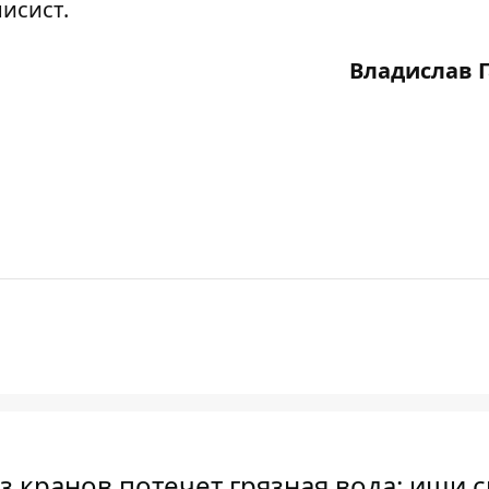
исист.
Владислав 
 кранов потечет грязная вода: ищи 