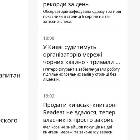
рекорди за день
Обсерваторія зафіксувала одразу три нові
показники в столиці 6 серпня на тлі
ь
затяжної спеки.
18:08
У Києві судитимуть
організаторів мережі
чорних казино - тримали 39
закладів
П'ятеро фігурантів забезпечували роботу
капитан
підпільних гральних залів у столиці без
ліцензій.
18:02
Продати київські книгарні
Readeat не вдалося, тепер
еского
власник їх просто закриє
Феліксов не знайшов покупців на дві
книгарні мережі та закриє їх у вересні.