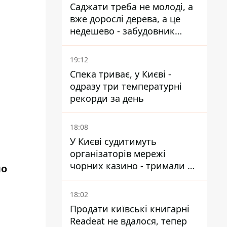
Саджати треба не молоді, а
вже дорослі дерева, а це
недешево - забудовник
Ніконов
19:12
Спека триває, у Києві -
одразу три температурні
рекорди за день
18:08
У Києві судитимуть
організаторів мережі
чорних казино - тримали 39
ло
закладів
18:02
Продати київські книгарні
Readeat не вдалося, тепер