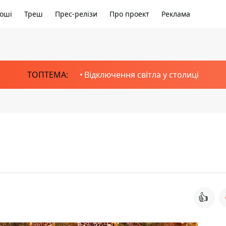
оші
Треш
Прес-релізи
Про проект
Реклама
ТОПТЕМА:
Відключення світла у столиці
👍