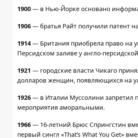
1900
— в Нью-Йорке основано информац
1906
— братья Райт получили патент на
1914
— Британия приобрела право на 
Персидском заливе у англо-персидско
1921
— городские власти Чикаго приня
долларов женщин, появляющихся на ул
1926
— в Италии Муссолини запретил п
мероприятия аморальными.
1966
— 16-летний Брюс Спрингстин вмес
первый сингл «That’s What You Get» вме