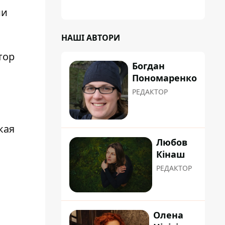
ии
НАШІ АВТОРИ
тор
Богдан
Пономаренко
РЕДАКТОР
кая
Любов
Кінаш
РЕДАКТОР
Олена