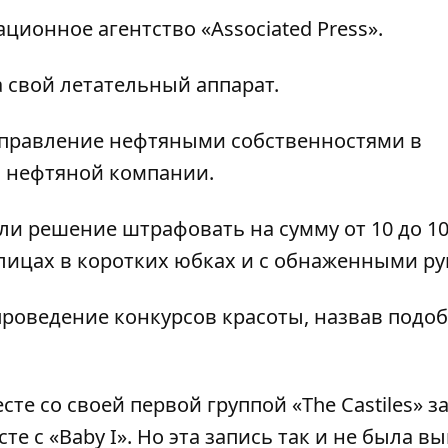
ионное агентство «Associated Press».
 свой летательный аппарат.
управление нефтяными собственностями в
й нефтяной компании.
ли решение штрафовать на сумму от 10 до 1
ицах в коротких юбках и с обнаженными ру
роведение конкурсов красоты, назвав подо
те со своей первой группой «The Castiles» з
сте с «Baby I». Но эта запись так и не была 