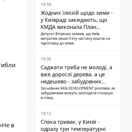
19:56
Жодних ілюзій щодо зими -
у Київраді закидають, що
КМДА виконала План
стійкості на 20%
Депутат Вітренко заявив, що Київ
витратив лише п'яту частину коштів на
підготовку до зими.
19:30
гибли
Саджати треба не молоді, а
вже дорослі дерева, а це
недешево - забудовник
Ніконов
Засновник KAN DEVELOPMENT розповів, як
забудовники можуть охолодити столицю
в спеку.
19:12
Спека триває, у Києві -
«Не в
одразу три температурні