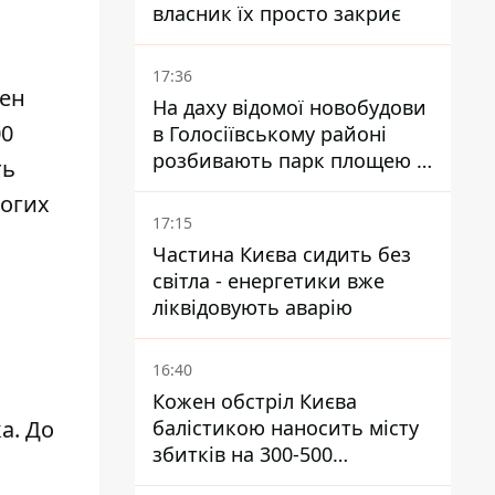
власник їх просто закриє
17:36
шен
На даху відомої новобудови
00
в Голосіївському районі
розбивають парк площею в
ть
гектар
ногих
17:15
Частина Києва сидить без
світла - енергетики вже
ліквідовують аварію
16:40
Кожен обстріл Києва
а. До
балістикою наносить місту
збитків на 300-500
мільйонів - Петро