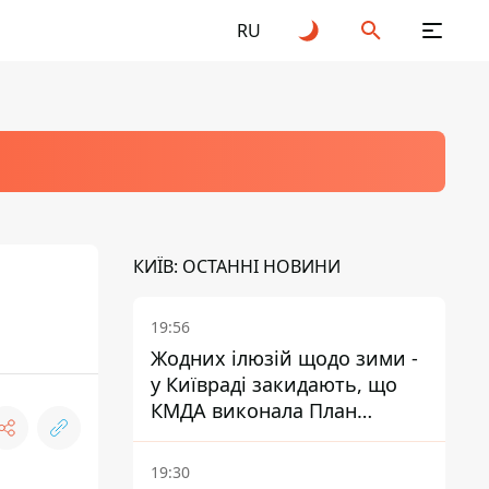
RU
КИЇВ: ОСТАННІ НОВИНИ
19:56
Жодних ілюзій щодо зими -
у Київраді закидають, що
КМДА виконала План
стійкості на 20%
19:30