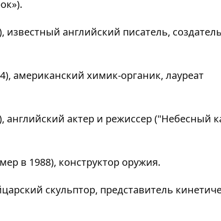
ок»).
), известный английский писатель, создател
04), американский химик-органик, лауреат
), английский актер и режиссер ("Небесный 
р в 1988), конструктор оружия.
йцарский скульптор, представитель кинетич