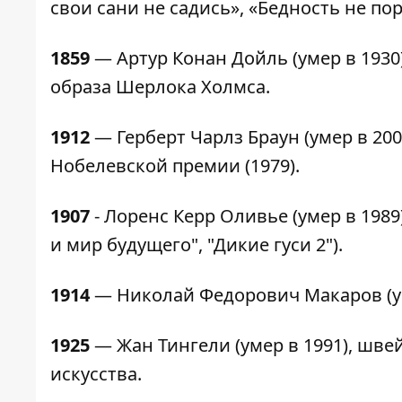
свои сани не садись», «Бедность не пор
1859
— Артур Конан Дойль (умер в 1930
образа Шерлока Холмса.
1912
— Герберт Чарлз Браун (умер в 20
Нобелевской премии (1979).
1907
- Лоренс Керр Оливье (умер в 1989
и мир будущего", "Дикие гуси 2").
1914
— Николай Федорович Макаров (уме
1925
— Жан Тингели (умер в 1991), шве
искусства.