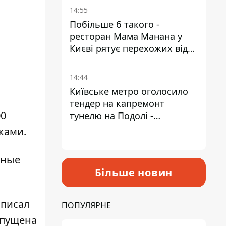
Пантелеєв
14:55
Побільше б такого -
ресторан Мама Манана у
Києві рятує перехожих від
спеки
14:44
Київське метро оголосило
тендер на капремонт
00
тунелю на Подолі -
триватиме майже два роки
ками.
бные
Більше новин
аписал
ПОПУЛЯРНЕ
выпущена