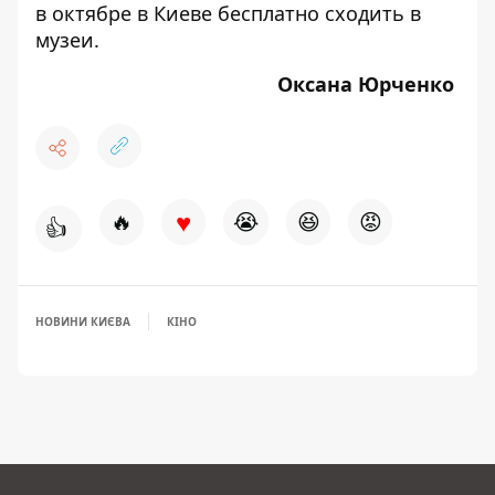
в октябре в Киеве
бесплатно сходить в
музеи
.
Оксана Юрченко
♥
🔥
😭
😆
😡
👍
НОВИНИ КИЄВА
КІНО