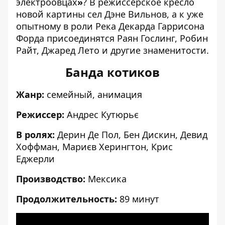
электроовцах
»
? В режиссерское кресло
новой картины сел Дэне Вильнов, а к уже
опытному в роли Река Декарда Гаррисона
Форда присоединятся Раян Гослинг, Робин
Райт, Джаред Лето и другие знаменитости.
Банда котиков
Жанр:
семейный, анимация
Режиссер:
Андрес Кутюрьє
В ролях:
Дерин Де Пол, Бен Дискин, Девид
Хоффман, Мариєв Херингтон, Крис
Еджерли
Производство:
Мексика
Продолжительность:
89 минут