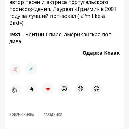
автор песен и актриса португальского
происхождения. Лауреат «Грэмми» в 2001
году за лучший поп-вокал ( «I'm like a
Bird»).
1981
- Бритни Спирс, американская поп-
дива.
Одарка Козак
♥
🔥
😭
😆
😡
👍
НОВИНИ КИЄВА
ПРАЗДНИКИ