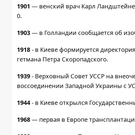
1901
— венский врач Карл Ландштейнер 
0.
1903
— в Голландии сообщается об изо
1918
- в Киеве формируется директория
гетмана Петра Скоропадского.
1939
- Верховный Совет УССР на внеоче
воссоединении Западной Украины с УС
1944
- в Киеве открылся Государственн
1968
— первая в Европе трансплантация