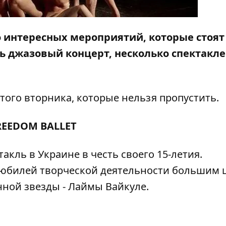
о интересных мероприятий, которые стоят
 джазовый концерт, несколько спектакле
ого вторника, которые нельзя пропустить.
REEDOM BALLET
акль в Украине в честь своего 15-летия.
 юбилей творческой деятельности большим 
нной звезды - Лаймы Вайкуле.