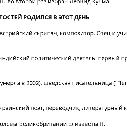
ы во второй раз избран Леонид Кучма.
ТОСТЕЙ РОДИЛСЯ В ЭТОТ ДЕНЬ
австрийский скрипач, композитор. Отец и уч
, индийский политический деятель, первый п
(умерла в 2002), шведская писательница ("П
украинский поэт, переводчик, литературный 
ролевы Великобритании Елизаветы II.