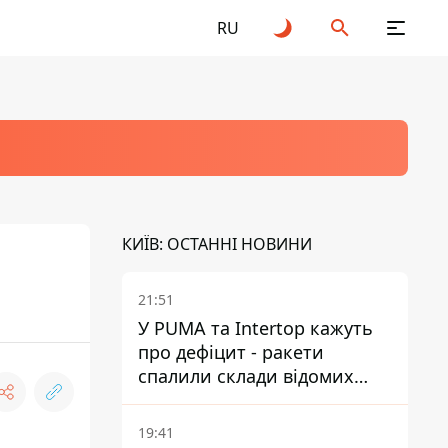
RU
КИЇВ: ОСТАННІ НОВИНИ
21:51
У PUMA та Intertop кажуть
про дефіцит - ракети
спалили склади відомих
брендів
19:41