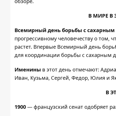
обзоре.
В МИРЕ В
Всемирный день борьбы с сахарным
прогрессивному человечеству о том, 
растет. Впервые Всемирный день борь
для координации борьбы с сахарным д
Именины
в этот день отмечают: Адриа
Иван, Кузьма, Сергей, Федор, Юлия и Я
В Э
1900
— французский сенат одобряет ра