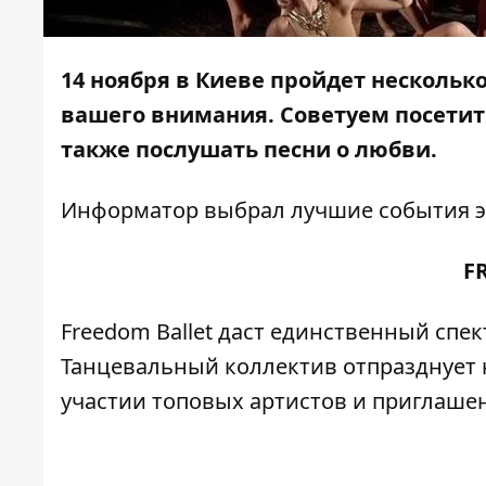
14 ноября в Киеве пройдет нескольк
вашего внимания. Советуем посетить
также послушать песни о любви.
Информатор
выбрал лучшие события эт
F
Freedom Ballet даст единственный спект
Танцевальный коллектив отпразднует
участии топовых артистов и приглаше