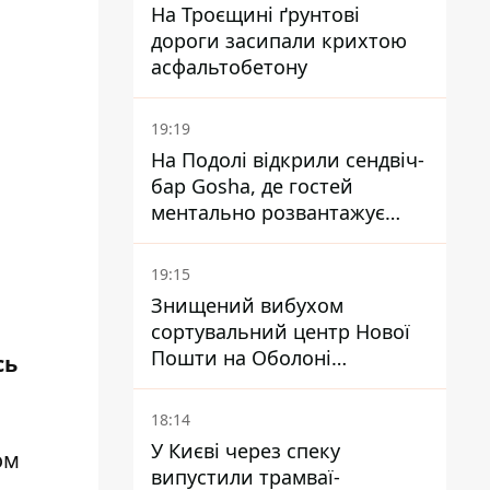
На Троєщині ґрунтові
дороги засипали крихтою
асфальтобетону
19:19
На Подолі відкрили сендвіч-
бар Gosha, де гостей
ментально розвантажує
акула
19:15
Знищений вибухом
сортувальний центр Нової
Пошти на Оболоні
сь
запрацював - видають
посилки
18:14
У Києві через спеку
ом
випустили трамваї-