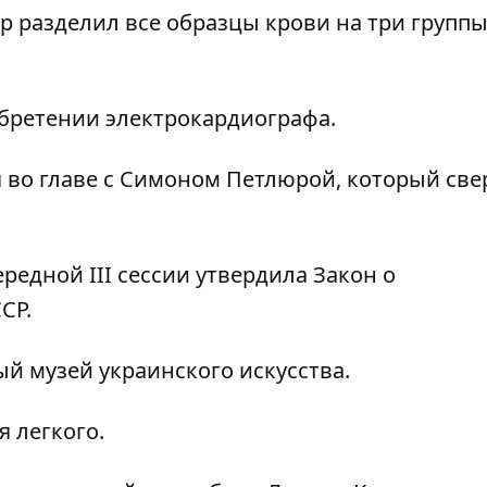
разделил все образцы крови на три группы:
бретении электрокардиографа.
 во главе с Симоном Петлюрой, который све
редной IIІ сессии утвердила Закон о
СР.
ый музей украинского искусства.
 легкого.