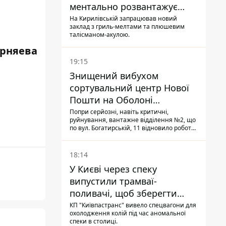
ментально розвантажує
акула
На Кирилівській запрацював новий
заклад з гриль-мелтами та плюшевим
талісманом-акулою.
ерняева
19:15
Знищений вибухом
сортувальний центр Нової
Пошти на Оболоні
запрацював - видають
Попри серйозні, навіть критичні,
руйнування, вантажне відділення №2, що
посилки
по вул. Богатирській, 11 відновило роботу:
співробітники сортують поштові
відправлення й видають їх адресатам
18:14
У Києві через спеку
випустили трамваї-
поливачі, щоб зберегти
рейки від деформації
КП "Київпастранс" вивело спецвагони для
охолодження колій під час аномальної
спеки в столиці.