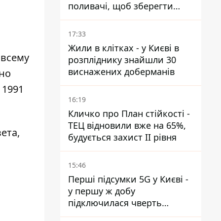
поливачі, щоб зберегти
рейки від деформації
17:33
Жили в клітках - у Києві в
 всему
розпліднику знайшли 30
виснажених доберманів
нно
 1991
16:19
Кличко про План стійкості -
ТЕЦ відновили вже на 65%,
ета,
будується захист ІІ рівня
15:46
Перші підсумки 5G у Києві -
у першу ж добу
підключилася чверть
мільйона абонентів