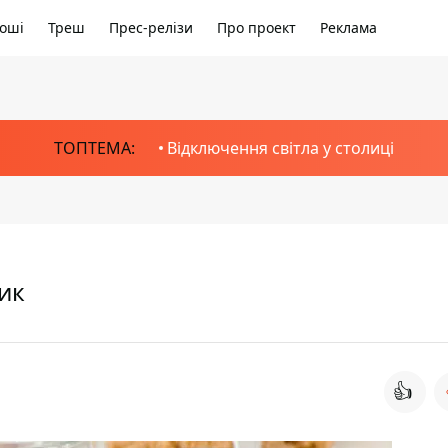
оші
Треш
Прес-релізи
Про проект
Реклама
ТОПТЕМА:
Відключення світла у столиці
ик
👍