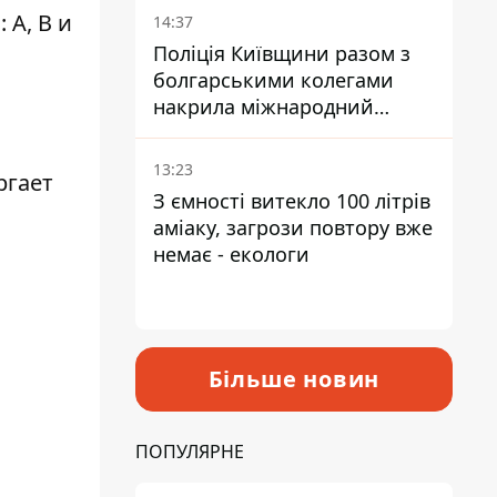
 А, В и
14:37
Поліція Київщини разом з
болгарськими колегами
накрила міжнародний
наркосиндикат
13:23
ргает
З ємності витекло 100 літрів
аміаку, загрози повтору вже
немає - екологи
Більше новин
ПОПУЛЯРНЕ