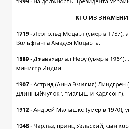
1999
- на должность Президента Украин
КТО ИЗ ЗНАМЕНИ
1719
- Леопольд Моцарт (умер в 1787), 
Вольфганга Амадея Моцарта.
1889
- Джавахарлал Неру (умер в 1964)
министр Индии.
1907
- Астрид (Анна Эмилия) Линдгрен 
Длинныйчулок", "Малыш и Карлсон").
1912
- Андрей Малышко (умер в 1970), 
1948
- Чарльз, принц Уэльский, сын ко