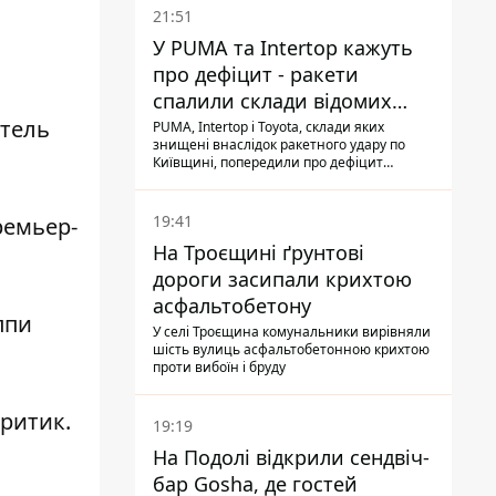
21:51
У PUMA та Intertop кажуть
про дефіцит - ракети
спалили склади відомих
итель
брендів
PUMA, Intertop і Toyota, склади яких
знищені внаслідок ракетного удару по
Київщині, попередили про дефіцит
товарів
19:41
ремьер-
На Троєщині ґрунтові
дороги засипали крихтою
асфальтобетону
еппи
У селі Троєщина комунальники вирівняли
шість вулиць асфальтобетонною крихтою
проти вибоїн і бруду
критик.
19:19
На Подолі відкрили сендвіч-
бар Gosha, де гостей