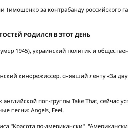
и Тимошенко за контрабанду российского га
ТОСТЕЙ РОДИЛСЯ В ЭТОТ ДЕНЬ
(умер 1945), украинский политик и обществ
аинский кинорежиссер, снявший ленту «За дв
 английской поп-группы Take That, сейчас у
е песни: Angels, Feel.
иса "Красота по-американски", "Американск