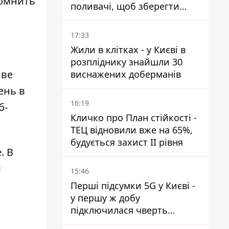
помнить
поливачі, щоб зберегти
рейки від деформації
17:33
Жили в клітках - у Києві в
розпліднику знайшли 30
иве
виснажених доберманів
ень в
16:19
б-
Кличко про План стійкості -
ТЕЦ відновили вже на 65%,
будується захист ІІ рівня
. В
м
15:46
Перші підсумки 5G у Києві -
у першу ж добу
підключилася чверть
мільйона абонентів