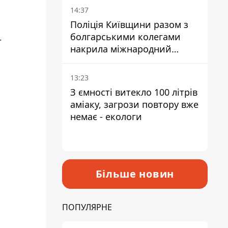
14:37
Поліція Київщини разом з
болгарськими колегами
г
накрила міжнародний
наркосиндикат
13:23
З ємності витекло 100 літрів
аміаку, загрози повтору вже
немає - екологи
Більше новин
ПОПУЛЯРНЕ