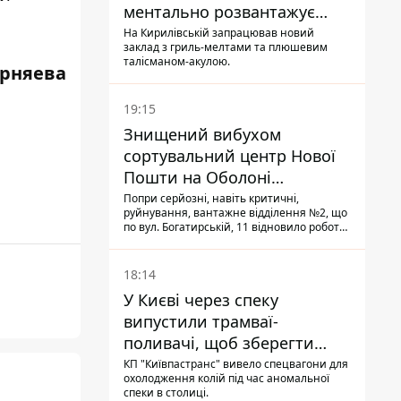
ментально розвантажує
акула
На Кирилівській запрацював новий
заклад з гриль-мелтами та плюшевим
талісманом-акулою.
ерняева
19:15
Знищений вибухом
сортувальний центр Нової
Пошти на Оболоні
запрацював - видають
Попри серйозні, навіть критичні,
руйнування, вантажне відділення №2, що
посилки
по вул. Богатирській, 11 відновило роботу:
співробітники сортують поштові
відправлення й видають їх адресатам
18:14
У Києві через спеку
випустили трамваї-
поливачі, щоб зберегти
рейки від деформації
КП "Київпастранс" вивело спецвагони для
охолодження колій під час аномальної
спеки в столиці.