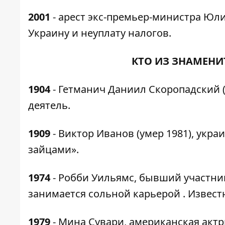
2001
- арест экс-премьер-министра Юли
Украину и неуплату налогов.
КТО ИЗ ЗНАМЕНИ
1904
- Гетманич Даниил Скоропадский 
деятель.
1909
- Виктор Иванов (умер 1981), укр
зайцами».
1974
- Робби Уильямс, бывший участник
занимается сольной карьерой . Известны
1979
- Мина Сувари, американская актр