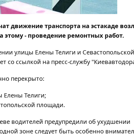
чат движение транспорта на эстакаде воз
 этому - проведение ремонтных работ.
ении улицы Елены Телиги и Севастопольско
т со ссылкой на пресс-службу "Киевавтодора
нно перекрыто:
ы Елены Телиги;
астопольской площади.
иеве водителей предупредили об ухудшении
одной зоне следует быть особенно внимат