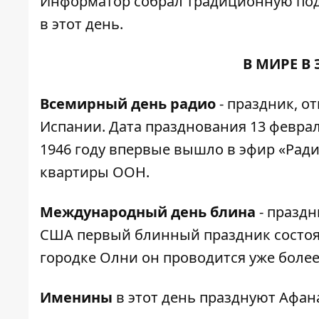
Информатор
собрал традиционную под
в этот день.
В МИРЕ В
Всемирный день радио
- праздник, о
Испании. Дата празднования 13 феврал
1946 году впервые вышло в эфир «Рад
квартиры ООН.
Международный день блина
- праздн
США первый блинный праздник состоялс
городке Олни он проводится уже более 
Именины
в этот день празднуют Афана