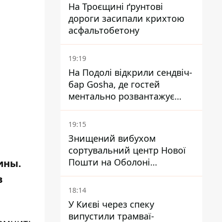
На Троєщині ґрунтові
дороги засипали крихтою
асфальтобетону
19:19
На Подолі відкрили сендвіч-
бар Gosha, де гостей
ментально розвантажує
акула
19:15
Знищений вибухом
сортувальний центр Нової
Пошти на Оболоні
ины.
запрацював - видають
в
посилки
18:14
У Києві через спеку
випустили трамваї-