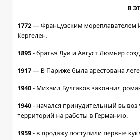
В Э
1772
— Французским мореплавателем И
Кергелен.
1895
- братья Луи и Август Люмьер соз
1917
— В Париже была арестована леге
1940
- Михаил Булгаков закончил роман
1940
- начался принудительный вывоз 
территорий на работы в Германию.
1959
- в продажу поступили первые кук