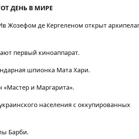
ТОТ ДЕНЬ В МИРЕ
в Жозефом де Кергеленом открыт архипела
дают первый киноаппарат.
ндарная шпионка Мата Хари.
 «Мастер и Маргарита».
украинского населения с оккупированных
лы Барби.