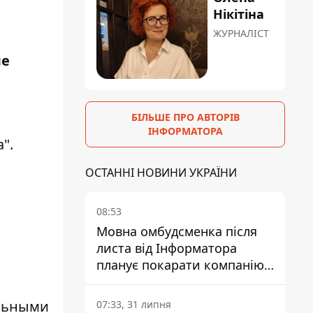
Нікітіна
ЖУРНАЛІСТ
ле
БІЛЬШЕ ПРО АВТОРІВ
й
ІНФОРМАТОРА
".
ОСТАННІ НОВИНИ УКРАЇНИ
08:53
Мовна омбудсменка після
листа від Інформатора
планує покарати компанію-
підрядника ПриватБанку
ельными
07:33, 31 липня