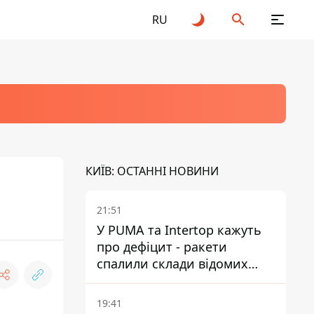
RU
КИЇВ: ОСТАННІ НОВИНИ
21:51
У PUMA та Intertop кажуть
про дефіцит - ракети
спалили склади відомих
брендів
19:41