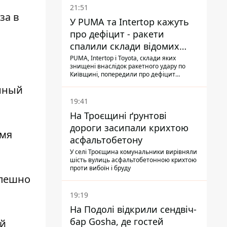
21:51
за в
У PUMA та Intertop кажуть
про дефіцит - ракети
спалили склади відомих
брендів
PUMA, Intertop і Toyota, склади яких
знищені внаслідок ракетного удару по
Київщині, попередили про дефіцит
товарів
енный
19:41
На Троєщині ґрунтові
дороги засипали крихтою
умя
асфальтобетону
У селі Троєщина комунальники вирівняли
шість вулиць асфальтобетонною крихтою
проти вибоїн і бруду
спешно
19:19
На Подолі відкрили сендвіч-
бар Gosha, де гостей
ий