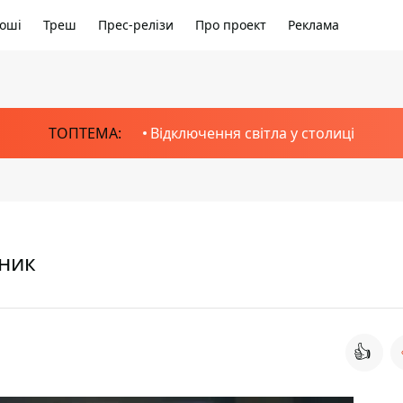
оші
Треш
Прес-релізи
Про проект
Реклама
ТОПТЕМА:
Відключення світла у столиці
дник
👍