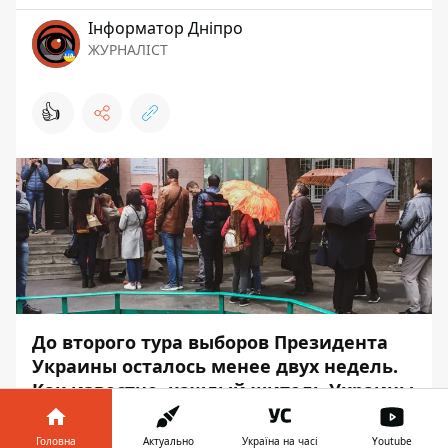
Інформатор Дніпро
ЖУРНАЛІСТ
👍
До
второго тура выборов Президента
Украины
осталось менее двух недель.
Как известно, каждый житель Украины
голосует по месту прописки. А для тех,
кто проживает в другом городе или
Головна
Актуально
Україна на часі
Youtube