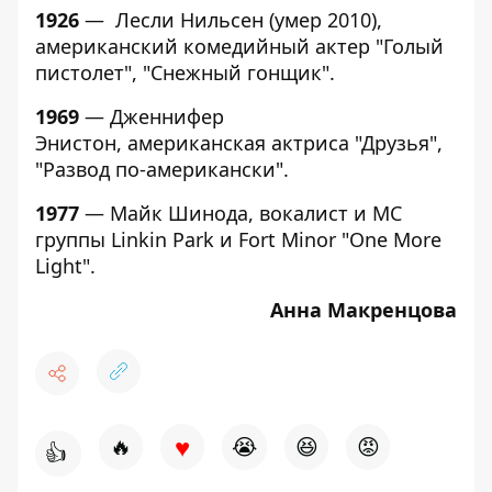
1926
— Лесли Нильсен (умер 2010),
американский комедийный актер "Голый
пистолет", "Снежный гонщик".
1969
— Дженнифер
Энистон, американская актриса "Друзья",
"Развод по-американски".
1977
— Майк Шинода, вокалист и MC
группы Linkin Park и Fort Minor "One More
Light".
Анна Макренцова
♥
🔥
😭
😆
😡
👍