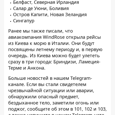
Белфаст, Северная Ирландия
Салар де Уюни, Боливия
Остров Капити, Новая Зеландия
Сингапур
Ранее мы также писали, что
авиакомпания WindRose открыла
рейсы
из Киева к морю в Италии
. Они будут
посвящены летнему периоду и, в первую
очередь. Из Киева можно будет улететь
сразу в три города: Бриндизи, Ламеция-
Терме и Анкона.
Больше новостей в нашем
Telegram-
канале
. Если вы стали свидетелем
чрезвычайной ситуации или аварии,
обнаружили опасный предмет,
бездыханное тело, заметили огонь или
поджог, сообщите об этом в 101, 102 и 103,
а также напишите в нашем Telegram-чате.