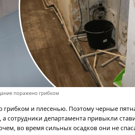
здание поражено грибком
о грибком и плесенью. Поэтому черные пятн
, а сотрудники департамента привыкли став
рочем, во время сильных осадков они не спа