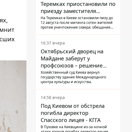
Теремках приостановили по
приезду заместителя
Кличко - начался диалог
На Теремках в Киеве остановили пилу до
ях,
12 августа после митинга сотен жителей
против уничтожения сквера: обещание
омнит
не возобновлять работы дал лично
заместитель Кличко, Петр Пантелеев,
ысших
прибывший наладить коммуникацию
16:37 вчера
Октябрьский дворец на
Майдане заберут у
профсоюзов – решение
Хозяйственного суда
Хозяйственный суд Киева вернул
государству здание Международного
центра культуры и искусства.
14:58 вчера
Под Киевом от обстрела
погибла директор
Спасского лицея - КГГА
В Пуховке на Киевщине из-за ночной
атаки дронов погибла директор лицея