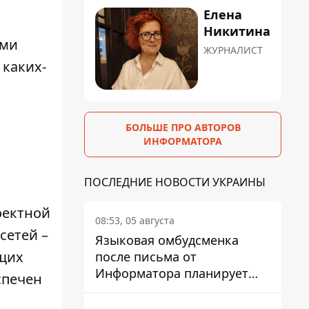
Елена
Никитина
ыми
ЖУРНАЛИСТ
 каких-
й
БОЛЬШЕ ПРО АВТОРОВ
ИНФОРМАТОРА
ПОСЛЕДНИЕ НОВОСТИ УКРАИНЫ
оектной
08:53, 05 августа
сетей –
Языковая омбудсменка
ущих
после письма от
Информатора планирует
спечен
наказать компанию-
подрядчика ПриватБанка