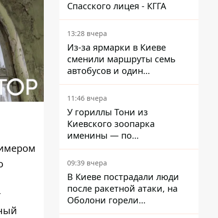
Спасского лицея - КГГА
13:28 вчера
Из-за ярмарки в Киеве
сменили маршруты семь
автобусов и один
троллейбус
11:46 вчера
У гориллы Тони из
Киевского зоопарка
именины — по
человеческим меркам ему
римером
уже больше 90 лет
о
09:39 вчера
В Киеве пострадали люди
после ракетной атаки, на
т
Оболони горели
чный
резервуары с топливом