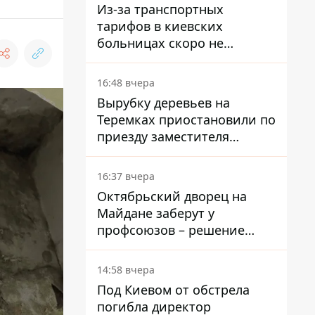
Из-за транспортных
тарифов в киевских
больницах скоро не
останется медсестер и
санитарок - профессор
16:48 вчера
Голубовская
Вырубку деревьев на
Теремках приостановили по
приезду заместителя
Кличко - начался диалог
16:37 вчера
Октябрьский дворец на
Майдане заберут у
профсоюзов – решение
Хозяйственного суда
14:58 вчера
Под Киевом от обстрела
погибла директор