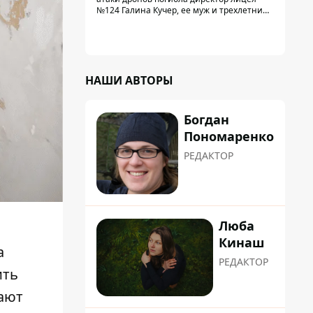
№124 Галина Кучер, ее муж и трехлетний
внук
НАШИ АВТОРЫ
Богдан
Пономаренко
РЕДАКТОР
Люба
Кинаш
а
РЕДАКТОР
ить
сают