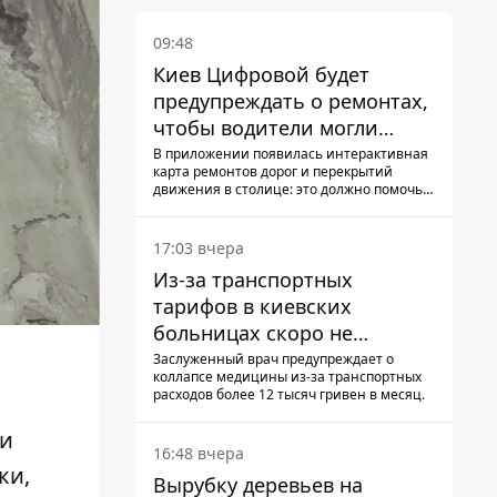
09:48
Киев Цифровой будет
предупреждать о ремонтах,
чтобы водители могли
избегать участков с
В приложении появилась интерактивная
карта ремонтов дорог и перекрытий
пробками
движения в столице: это должно помочь
водителям сформировать маршруты
движения таким образом, чтобы не
попасть в пробку
17:03 вчера
Из-за транспортных
тарифов в киевских
больницах скоро не
останется медсестер и
Заслуженный врач предупреждает о
коллапсе медицины из-за транспортных
санитарок - профессор
расходов более 12 тысяч гривен в месяц.
Голубовская
 и
16:48 вчера
ки,
Вырубку деревьев на