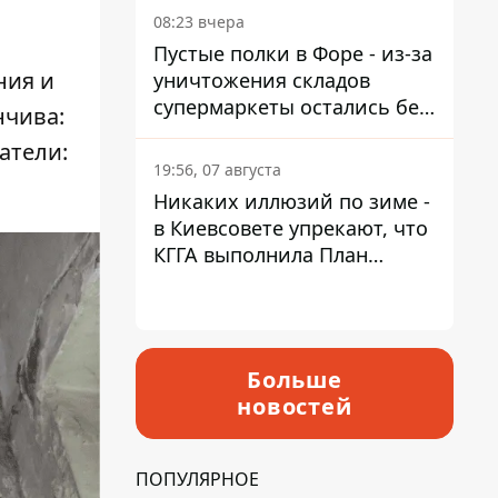
08:23 вчера
Пустые полки в Форе - из-за
ния и
уничтожения складов
супермаркеты остались без
нчива:
ассортимента
атели:
19:56, 07 августа
Никаких иллюзий по зиме -
в Киевсовете упрекают, что
КГГА выполнила План
устойчивости на 20%
Больше
новостей
ПОПУЛЯРНОЕ