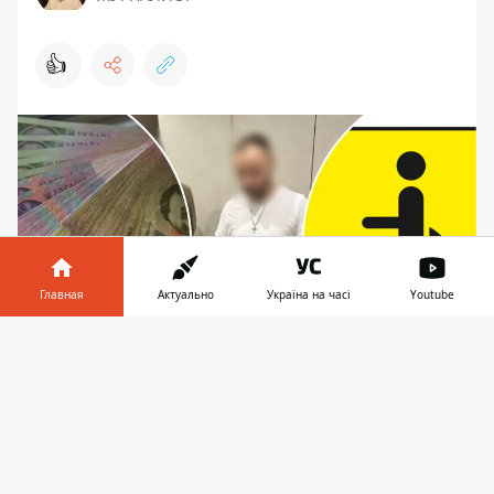
👍
Главная
Актуально
Україна на часі
Youtube
Информатор в
Скачать
телефоне
👉
С 2022 года "больной" чиновник получил из
госбюджета около 300 тыс грн пенсионных
выплат
В Киеве полиция сообщила о подозрении