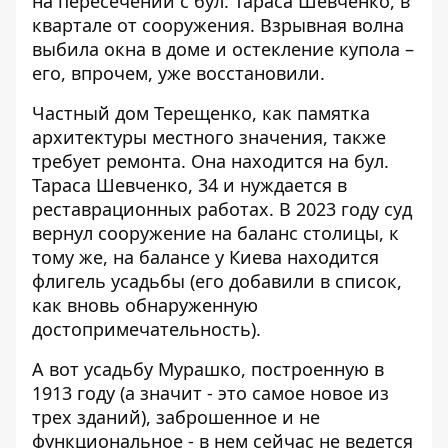
на пересечении с бул. Тараса Шевченко, в
квартале от сооружения. Взрывная волна
выбила окна в доме и остекление купола –
его, впрочем, уже восстановили.
Частный дом Терещенко
, как памятка
архитектуры местного значения, также
требует ремонта. Она находится на бул.
Тараса Шевченко, 34 и нуждается в
реставрационных работах. В 2023 году суд
вернул сооружение на баланс столицы, к
тому же, на балансе у Киева находится
флигель усадьбы (его добавили в список,
как вновь обнаруженную
достопримечательность).
А вот
усадьбу Мурашко, построенную в
1913 году
(а значит - это самое новое из
трех зданий), заброшенное и не
функциональное - в нем сейчас не ведется