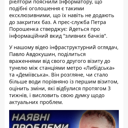
ріелтори пояснили Інформатору, що
подібні оголошення є такими
ексклюзивними, що їх навіть не додають
до закритих баз. А прес-служба Петра
Порошенка стверджує: йдеться про
інформаційний вкид "зливних бачків".
У нашому відео інфраструктурний оглядач,
Павло Авдокушин, поділиться
враженнями від свого другого візиту до
тунелю між станціями метро «Либідська»
та «Деміївська». Він розгляне, чи стало
більше води порівняно із першим візитом,
оцінить зміни, які відбулися протягом 3
тижнів, і висловить свою думку щодо
актуальних проблем.