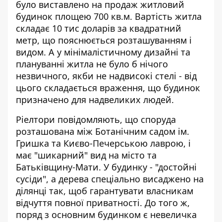
було виставлено на продаж житловий
будинок площею 700 кв.м. Вартість житла
складає 10 тис доларів за квадратний
метр, що
пояснюється розташуванням і
видом
. А у мінімалістичному дизайні та
плануванні житла не було б нічого
незвичного, якби не надвисокі стелі - від
цього складається враження, що будинок
призначено для надвеликих людей.
Ріелтори повідомляють, що споруда
розташована між Ботанічним садом ім.
Гришка та Києво-Печерською лаврою, і
має "шикарний" вид на місто та
Батьківщину-Мати. У будинку - "достойні
сусіди", а дерева спеціально висаджено на
ділянці так, щоб гарантувати власникам
відчуття повної приватності. До того ж,
поряд з основним будинком є невеличка