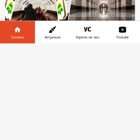
Головна
Актуально
Україна на часі
Youtube
Батько хлопчика, який зупинив на станції метро
Інформатор у
Завантажити
Сирець ескалатор, відбувся попередженням
телефоні
👉
На станції метро Сирець 31 січня
маленький хлопчик зупинив роботу
ескалатора. Його дії могли
призвести до
травмування пасажирів
. Батька дитини
вирішили притягнути до відповідальності.
Про це вказується у постанові
Шевченківського районного суду Києва.
Чоловік ухилився від виконання своїх
батьківських обов'язків щодо виховання