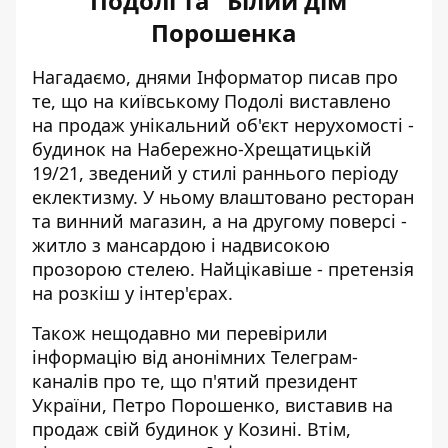
Подолі та "Білий дім"
Порошенка
Нагадаємо, днями Інформатор писав про
те, що на київському Подолі виставлено
на продаж унікальний об'єкт нерухомості -
будинок на Набережно-Хрещатицькій
19/21, зведений
у стилі раннього періоду
еклектизму
. У ньому влаштовано ресторан
та винний магазин, а на другому поверсі -
житло з мансардою і надвисокою
прозорою стелею. Найцікавіше - претензія
на розкіш у інтер'єрах.
Також нещодавно ми перевірили
інформацію від анонімних Телеграм-
каналів про те, що п'ятий президент
України,
Петро Порошенко, виставив на
продаж свій будинок у Козині
. Втім,