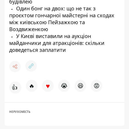
будівлею
Один бонг на двох: що не так з
проєктом гончарної майстерні на сходах
між київською Пейзажкою та
Воздвиженкою
У Києві виставили на аукціон
майданчики для атракціонів: скільки
доведеться заплатити
♥
🔥
😭
😆
😡
👍
НЕРУХОМІСТЬ