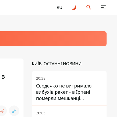
RU
КИЇВ: ОСТАННІ НОВИНИ
 в
20:38
Сердечко не витримало
вибухів ракет - в Ірпені
померли мешканці
притулку для собак з
інвалідністю
20:05