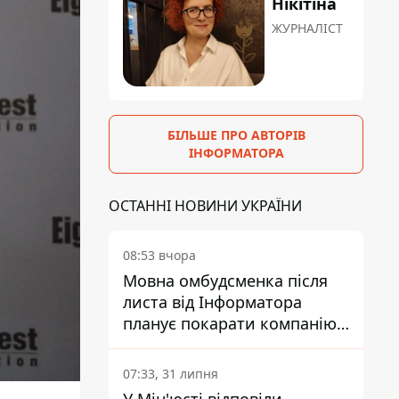
Нікітіна
ЖУРНАЛІСТ
БІЛЬШЕ ПРО АВТОРІВ
ІНФОРМАТОРА
ОСТАННІ НОВИНИ УКРАЇНИ
08:53 вчора
Мовна омбудсменка після
листа від Інформатора
планує покарати компанію-
підрядника ПриватБанку
07:33, 31 липня