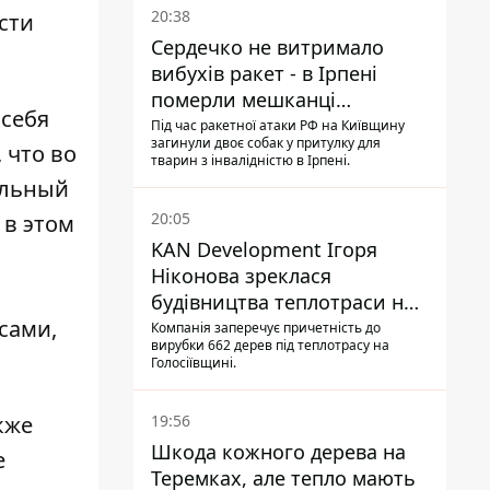
20:38
сти
Сердечко не витримало
вибухів ракет - в Ірпені
померли мешканці
 себя
притулку для собак з
Під час ракетної атаки РФ на Київщину
загинули двоє собак у притулку для
 что во
інвалідністю
тварин з інвалідністю в Ірпені.
ильный
20:05
 в этом
KAN Development Ігоря
Ніконова зреклася
будівництва теплотраси на
сами,
Теремках
Компанія заперечує причетність до
вирубки 662 дерев під теплотрасу на
Голосіївщині.
кже
19:56
Шкода кожного дерева на
е
Теремках, але тепло мають