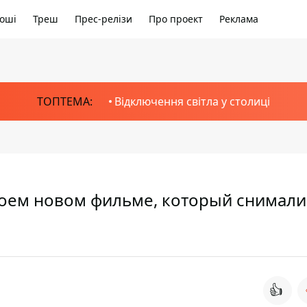
оші
Треш
Прес-релізи
Про проект
Реклама
ТОПТЕМА:
Відключення світла у столиці
воем новом фильме, который снимали
👍