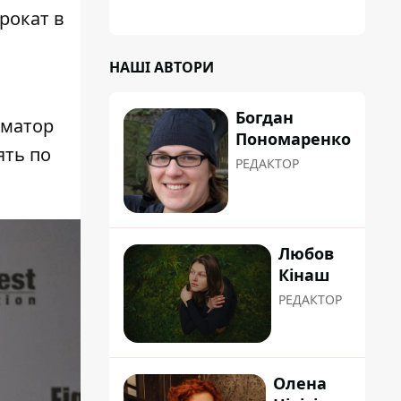
планували пізніше отримати "в
рокат в
обслуговування" земельну ділянку
НАШІ АВТОРИ
Богдан
рматор
Пономаренко
ять по
РЕДАКТОР
Любов
Кінаш
РЕДАКТОР
Олена