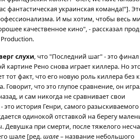
 нас фантастическая украинская команда!"]. Э
офессионализма. И мы хотим, чтобы весь м
орошее качественное кино", - рассказал про
Production.
верг слухи
, что "Последний шаг" - это финал
ой картине Рено снова играет киллера. Но эт
т тот факт, что его новую роль киллера без 
. Говорит, что это глупое сравнение, он игра
азад, и сам никогда не сравнивает свои
- это история Генри, самого разыскиваемого
ается одинокой отставкой на берегу мален
. Девушка при смерти, после тяжелого несч
его шале [ред.
шале
– название небольшого