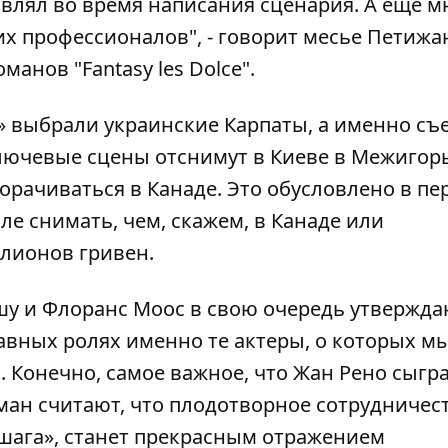
авлял во время написания сценария. А еще м
х профессионалов", - говорит месье Петижа
манов "Fantasy les Dolce".
 выбрали украинские Карпаты, а именно съ
лючевые сцены отснимут в Киеве в Межигорь
орачиваться в Канаде. Это обусловлено в пе
ле снимать, чем, скажем, в Канаде или
лионов гривен.
 и Флоранс Мооc в свою очередь утверждаю
лавных ролях именно те актеры, о которых м
 Конечно, самое важное, что Жан Рено сыгр
рман считают, что плодотворное сотрудничес
 шага», станет прекрасным отражением