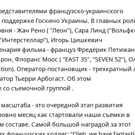
представителями французско-украинского
 поддержке Госкино Украины. В главных рол
я - Жан Рено ( "Леон"), Сара Линд ("Вольфко
("Интерстеллар"), Игорь Цишкевич
ценария фильма - француз Фредерик Петижан
он, Флоранс Моос ( "EAST 35", "SEVEN 52"), О
ction). Оператор-постановщик - трехкратный 
тор Тьерри Арбогаст. Об этом
е со съемочной группой .
масштаба - это очередной этап развития
ровно месяц как стартовали наши съемки в
 составе. Самой большой наградой за этот
французских коллег: "Oleh, we have fantasti