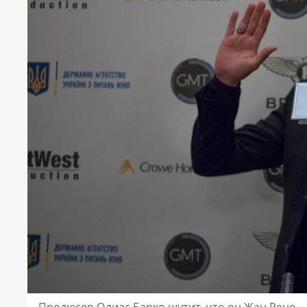
Продюсер Олиас Барко шутит, что он Жан Рено