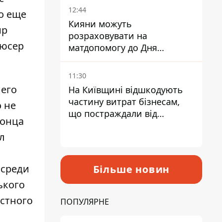
12:44
то еще
Кияни можуть
ир
розраховувати на
дюсер
матдопомогу до Дня
незалежності - кому її
дадуть
11:30
 его
На Київщині відшкодують
частину витрат бізнесам,
о не
що постраждали від
конца
прильотів ракет
л
 среди
Більше новин
ького
астного
ПОПУЛЯРНЕ