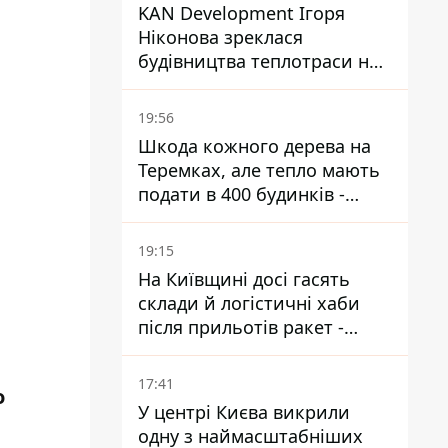
KAN Development Ігоря
Ніконова зреклася
будівництва теплотраси на
Теремках
19:56
Шкода кожного дерева на
Теремках, але тепло мають
подати в 400 будинків -
депутатка Київради
19:15
На Київщині досі гасять
склади й логістичні хаби
після прильотів ракет -
ДСНС
17:41
о
У центрі Києва викрили
одну з наймасштабніших