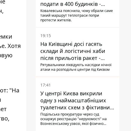
не
подати в 400 будинків -
н,
депутатка Київради
Ковалевська пояснила, чому обрали саме
такий маршрут теплотраси попри
протести жителів.
емки
19:15
На Київщині досі гасять
е. Хотя
склади й логістичні хаби
рвую
після прильотів ракет -
ДСНС
Рятувальники ліквідують наслідки нічної
атаки на розподільчі центри під Києвом
17:41
т: "На
У центрі Києва викрили
ы
одну з наймасштабніших
туалетних схем з фіктивним
ает
будинком
Подільська прокуратура через суд
тво,
оскаржує реєстрацію "нерухомості" на
Вознесенському узвозі, якої фізично
ніколи не існувало: під неї, ймовірно,