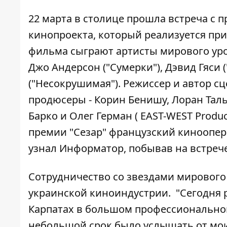
22 марта в столице прошла встреча с 
кинопроекта, который реализуется при
фильма сыграют артисты мирового уровн
Джо Андерсон ("Сумерки"), Дэвид Гяси 
("Несокрушимая"). Режиссер и автор с
продюсеры - Корин Бенишу, Лоран Тальр
Барко и Олег Герман ( EAST-WEST Produ
премии "Сезар" французский киноопера
узнал
Информатор
, побывав на встреч
Сотрудничество со звездами мирового 
украинской киноиндустрии. "Сегодня 
Карпатах в большом профессиональном
небольшой срок было услышать от моих 