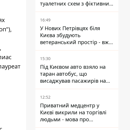
туалетних схем з фіктивним
будинком
ях
16:49
У Нових Петрівцях біля
п"),
Києва збудують
ветеранський простір - вже
,
знайшли проєктанта
лиас
15:30
лауреат
Під Києвом авто взяло на
таран автобус, що
висаджував пасажирів на
зупинці - пасажирка в
лікарні
12:52
Приватний медцентр у
Києві викрили на торгівлі
людьми - мова про
сурогатне материнство
c