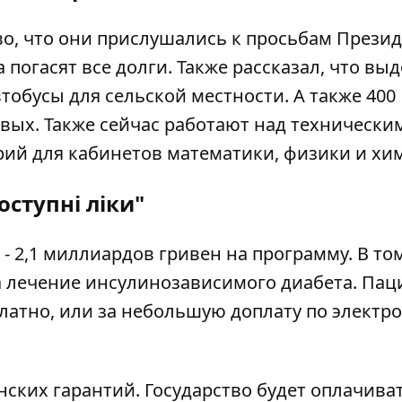
о, что они прислушались к просьбам Презид
 погасят все долги. Также рассказал, что вы
обусы для сельской местности. А также 400
ых. Также сейчас работают над технически
ий для кабинетов математики, физики и хи
оступні ліки"
- 2,1 миллиардов гривен на программу. В то
а лечение инсулинозависимого диабета. Па
платно, или за небольшую доплату по электр
нских гарантий. Государство будет оплачива