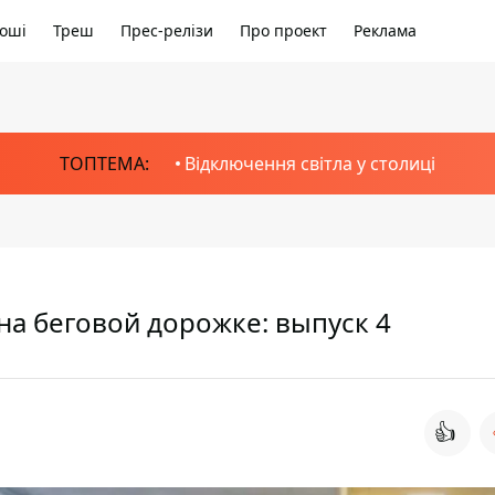
оші
Треш
Прес-релізи
Про проект
Реклама
ТОПТЕМА:
Відключення світла у столиці
на беговой дорожке: выпуск 4
👍