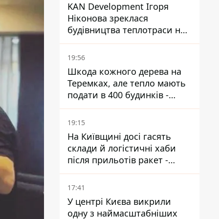
KAN Development Ігоря
Ніконова зреклася
будівництва теплотраси на
Теремках
19:56
Шкода кожного дерева на
Теремках, але тепло мають
подати в 400 будинків -
депутатка Київради
19:15
На Київщині досі гасять
склади й логістичні хаби
після прильотів ракет -
ДСНС
17:41
У центрі Києва викрили
одну з наймасштабніших