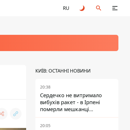
RU
КИЇВ: ОСТАННІ НОВИНИ
20:38
Сердечко не витримало
вибухів ракет - в Ірпені
померли мешканці
притулку для собак з
інвалідністю
20:05