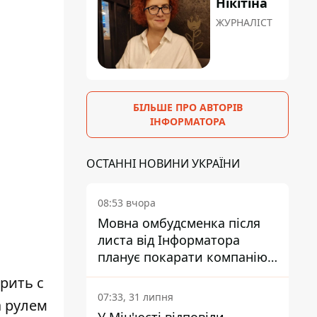
Нікітіна
ЖУРНАЛІСТ
БІЛЬШЕ ПРО АВТОРІВ
ІНФОРМАТОРА
ОСТАННІ НОВИНИ УКРАЇНИ
08:53 вчора
Мовна омбудсменка після
листа від Інформатора
планує покарати компанію-
підрядника ПриватБанку
орить с
07:33, 31 липня
а рулем