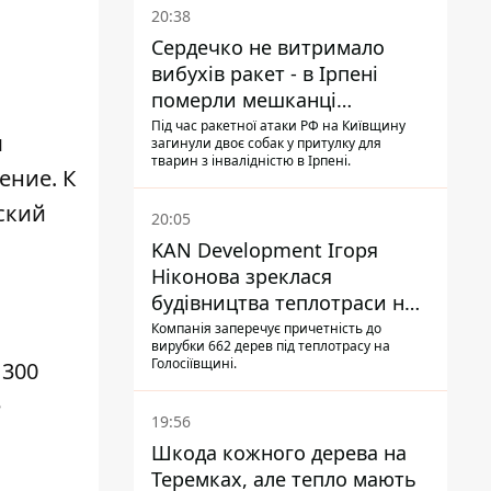
20:38
Сердечко не витримало
вибухів ракет - в Ірпені
померли мешканці
притулку для собак з
Під час ракетної атаки РФ на Київщину
м
загинули двоє собак у притулку для
інвалідністю
тварин з інвалідністю в Ірпені.
ение. К
ский
20:05
KAN Development Ігоря
Ніконова зреклася
будівництва теплотраси на
Теремках
Компанія заперечує причетність до
вирубки 662 дерев під теплотрасу на
Голосіївщині.
 300
е
19:56
Шкода кожного дерева на
Теремках, але тепло мають