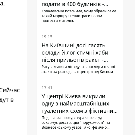
а,
подати в 400 будинків -
депутатка Київради
Ковалевська пояснила, чому обрали саме
такий маршрут теплотраси попри
протести жителів.
19:15
На Київщині досі гасять
склади й логістичні хаби
після прильотів ракет -
ДСНС
Рятувальники ліквідують наслідки нічної
атаки на розподільчі центри під Києвом
17:41
Сейчас
У центрі Києва викрили
дут в
одну з наймасштабніших
туалетних схем з фіктивним
будинком
Подільська прокуратура через суд
оскаржує реєстрацію "нерухомості" на
Вознесенському узвозі, якої фізично
ніколи не існувало: під неї, ймовірно,