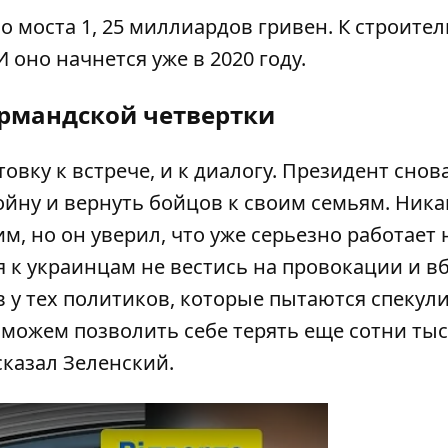
о моста 1, 25 миллиардов гривен. К строител
оно начнется уже в 2020 году.
рмандской четвертки
овку к встрече, и к диалогу. Президент снов
ойну и вернуть бойцов к своим семьям. Ник
м, но он уверил, что уже серьезно работает 
я к украинцам не вестись на провокации и в
в у тех политиков, которые пытаются спекул
 можем позволить себе терять еще сотни ты
сказал Зеленский.