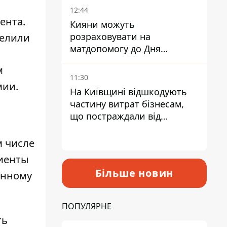
12:44
ента.
Кияни можуть
розраховувати на
делили
матдопомогу до Дня
незалежності - кому її
м
дадуть
11:30
мии.
На Київщині відшкодують
частину витрат бізнесам,
що постраждали від
прильотів ракет
м числе
циенты
Більше новин
онному
ПОПУЛЯРНЕ
ть