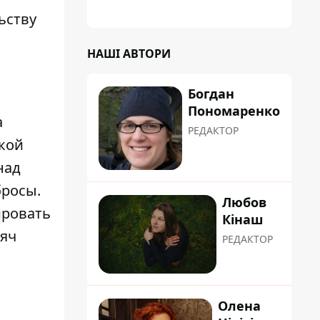
планували пізніше отримати "в
ьству
обслуговування" земельну ділянку
НАШІ АВТОРИ
Богдан
Пономаренко
а
РЕДАКТОР
акой
над
бросы.
Любов
ировать
Кінаш
сяч
РЕДАКТОР
Олена