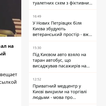
туалетних схем з фіктивним
будинком
16:49
У Нових Петрівцях біля
Києва збудують
ветеранський простір - вже
знайшли проєктанта
ал на
15:30
тый
Під Києвом авто взяло на
таран автобус, що
висаджував пасажирів на
зупинці - пасажирка в
 вещает
лікарні
12:52
ссылкой
Приватний медцентр у
Києві викрили на торгівлі
людьми - мова про
сурогатне материнство