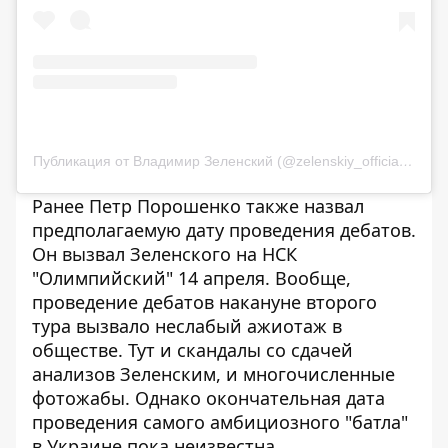
Публикация от Владимир Зеленский (@zelenskiy_official)
8 Апр
Ранее Петр Порошенко
также назвал
предполагаемую дату
проведения дебатов.
Он вызвал Зеленского на НСК
"Олимпийский" 14 апреля. Вообще,
проведение дебатов накануне второго
тура вызвало неслабый ажиотаж в
обществе. Тут и
скандалы со сдачей
анализов Зеленским, и
многочисленные
фотожабы
. Однако окончательная дата
проведения самого амбициозного "батла"
в Украине пока неизвестна.