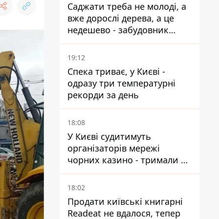
Саджати треба не молоді, а
вже дорослі дерева, а це
недешево - забудовник
Ніконов
19:12
Спека триває, у Києві -
одразу три температурні
рекорди за день
18:08
У Києві судитимуть
організаторів мережі
чорних казино - тримали 39
закладів
18:02
Продати київські книгарні
Readeat не вдалося, тепер