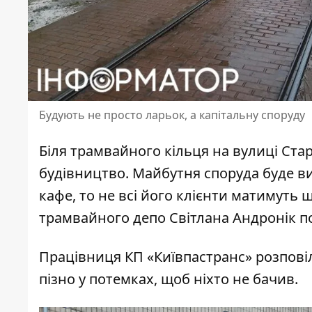
Будують не просто ларьок, а капітальну споруду
Біля трамвайного кільця на вулиці Ст
будівництво
. Майбутня споруда буде ви
кафе, то не всі його клієнти матимуть
трамвайного депо Світлана Андронік по
Працівниця КП «Київпастранс» розпові
пізно
у потемках, щоб ніхто не бачив.