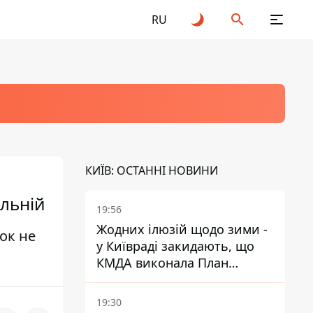
RU
КИЇВ: ОСТАННІ НОВИНИ
альній
19:56
Жодних ілюзій щодо зими -
ок не
у Київраді закидають, що
КМДА виконала План
стійкості на 20%
19:30