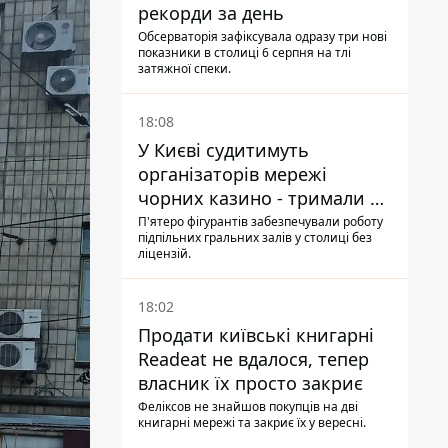
рекорди за день
Обсерваторія зафіксувала одразу три нові
показники в столиці 6 серпня на тлі
затяжної спеки.
18:08
У Києві судитимуть
організаторів мережі
чорних казино - тримали 39
закладів
П'ятеро фігурантів забезпечували роботу
підпільних гральних залів у столиці без
ліцензій.
18:02
Продати київські книгарні
Readeat не вдалося, тепер
власник їх просто закриє
Феліксов не знайшов покупців на дві
книгарні мережі та закриє їх у вересні.