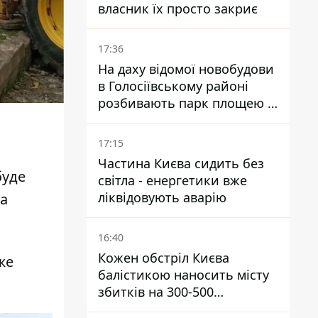
власник їх просто закриє
17:36
На даху відомої новобудови
в Голосіївському районі
розбивають парк площею в
гектар
17:15
Частина Києва сидить без
буде
світла - енергетики вже
ліквідовують аварію
ка
16:40
Кожен обстріл Києва
же
балістикою наносить місту
збитків на 300-500
мільйонів - Петро