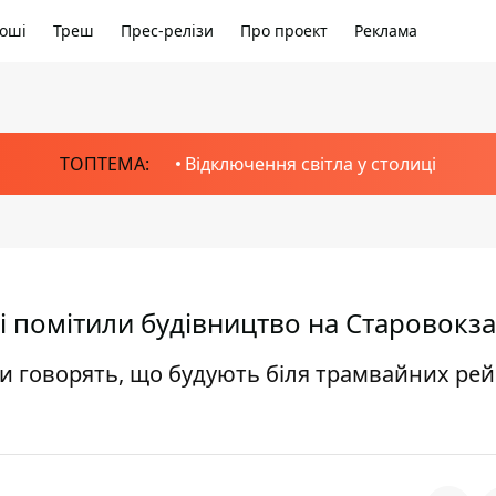
оші
Треш
Прес-релізи
Про проект
Реклама
ТОПТЕМА:
Відключення світла у столиці
ві помітили будівництво на Старовокз
ни говорять, що будують біля трамвайних рей