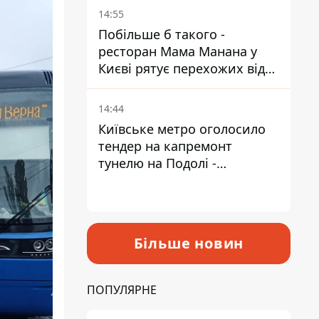
Пантелеєв
14:55
Побільше б такого -
ресторан Мама Манана у
Києві рятує перехожих від
спеки
14:44
Київське метро оголосило
тендер на капремонт
тунелю на Подолі -
триватиме майже два роки
Більше новин
ПОПУЛЯРНЕ