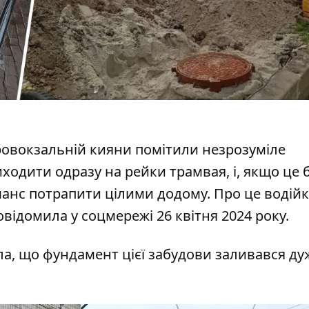
аровокзальній
кияни помітили незрозуміле
ходити одразу на рейки трамвая, і, якщо це 
 шанс потрапити цілими додому. Про це водій
відомила у соцмережі 26 квітня 2024 року.
ла, що
фундамент цієї забудови заливався ду