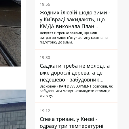
19:56
Жодних ілюзій щодо зими -
у Київраді закидають, що
КМДА виконала План
стійкості на 20%
Депутат Вітренко заявив, що Київ
витратив лише п'яту частину коштів на
підготовку до зими.
19:30
Саджати треба не молоді, а
вже дорослі дерева, а це
недешево - забудовник
Ніконов
Засновник KAN DEVELOPMENT розповів, як
забудовники можуть охолодити столицю
в спеку.
19:12
Спека триває, у Києві -
одразу три температурні