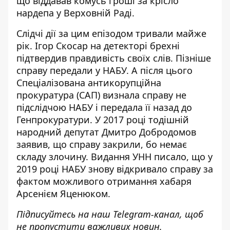
що віддавав комусь
гроші за крісло
нардепа у Верховній Раді
.
Слідчі дії за цим епізодом тривали майже
рік. Ігор Скосар на детекторі брехні
підтвердив правдивість своїх слів. Пізніше
справу передали у НАБУ. А після цього
Спеціалізована антикорупційна
прокуратура (САП) визнала справу не
підслідчою НАБУ і передала її назад до
Генпрокуратури. У 2017 році тодішній
народний депутат Дмитро Добродомов
заявив, що справу закрили, бо немає
складу злочину. Видання УНН писало, що у
2019 році НАБУ знову відкривало
справу за
фактом можливого отримання хабаря
Арсенієм Яценюком.
Підписуйтесь на наш
Telegram-канал
, щоб
не пропустити важливих новин.