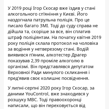
У 2019 році Ігор Скосар вже їздив
у стані
алкогольного сп’яніння
у Києві. Його
наздогнала патрульна поліція. Про це
писало багато ЗМІ. Тоді до суду справа не
дійшла та, скоріше за все, він сплатив
штраф поліціянтам. На початку квітня 2019
року поліція склала протокол на чоловіка
за водіння у нетверезому стані. Водій
виявився п’яним, алкотестер Драгер
показував 2,39 проміле алкоголю в
організмі. Він представлявся депутатом
Верховної Ради минулого скликання і
пред'явив своє колишнє посвідчення.
У липні-серпні 2020 року Ігор Скосар, за
даними YouControl, вже знаходився у
розшуку МВС. Тоді правоохоронці
написали, що він переховується від