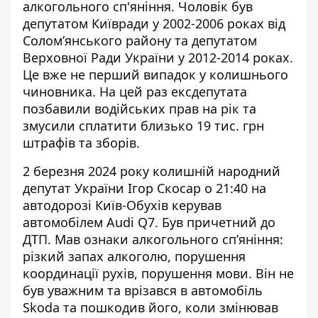
алкогольного сп'яніння. Чоловік був
депутатом Київради у 2002-2006 роках від
Солом’янського району та
депутатом
Верховної Ради України
у 2012-2014 роках.
Це вже не перший випадок у колишнього
чиновника. На цей раз ексдепутата
позбавили водійських прав на рік та
змусили сплатити близько 19 тис. грн
штрафів та зборів.
2 березня 2024 року колишній народний
депутат України Ігор Скосар о 21:40 на
автодорозі Київ-Обухів керував
автомобілем Audi Q7. Був причетний до
ДТП. Мав ознаки алкогольного сп’яніння:
різкий запах алкоголю, порушення
координації рухів, порушення мови. Він не
був уважним та врізався в автомобіль
Skoda та пошкодив його, коли змінював