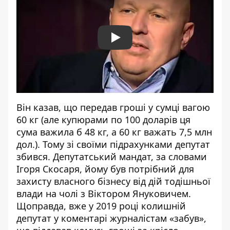
Play
Він казав, що передав гроші у сумці вагою
60 кг (але купюрами по 100 доларів ця
сума важила б 48 кг, а 60 кг важать 7,5 млн
дол.). Тому зі своїми підрахунками депутат
збився. Депутатський мандат, за словами
Ігоря Скосаря, йому був потрібний для
захисту власного бізнесу від дій тодішньої
влади на чолі з Віктором Януковичем.
Щоправда, вже у 2019 році колишній
депутат у коментарі журналістам «забув»,