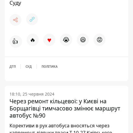
Суду
♥
🔥
😭
😆
😡
👍
ДТП
СУД
ПОЛІТИКА
18:10, 25 червня 2024
Через ремонт кільцевої: у Києві на
Борщагівці тимчасово змінює маршрут
автобус №90
Корективи в рух автобуса вносяться через
капремонт ділянки траси Т-10-27 Київського