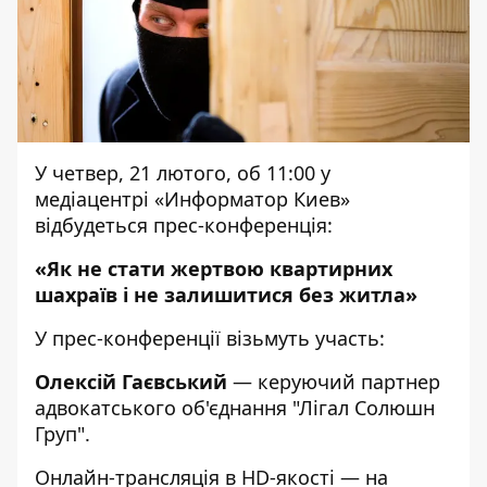
У четвер, 21 лютого, об 11:00 у
медіацентрі «Информатор Киев»
відбудеться прес-конференція:
«Як не стати жертвою квартирних
шахраїв і не залишитися без житла»
У прес-конференції візьмуть участь:
Олексій Гаєвський
— керуючий партнер
адвокатського об'єднання "Лігал Солюшн
Груп".
Онлайн-трансляція в HD-якості — на