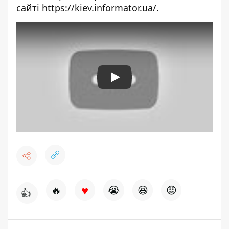
сайті
https://kiev.informator.ua/
.
Play
♥
🔥
😭
😆
😡
👍