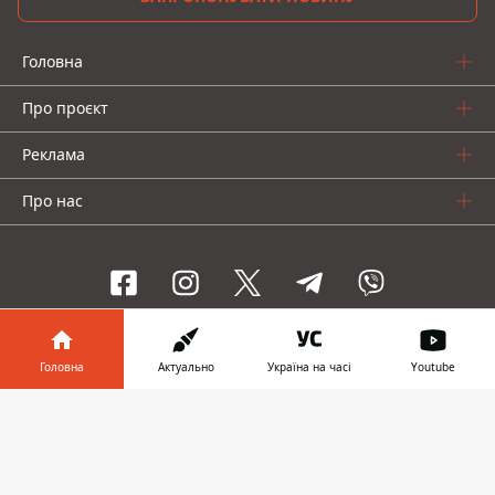
Головна
Про проєкт
Реклама
Про нас
Інформатор проекти
Головна
Актуально
Україна на часі
Youtube
Інформатор-Україна
Geek
Гроші
Авто
Інформатор у
Завантажити
телефоні
👉
© 2016-2026 Informator