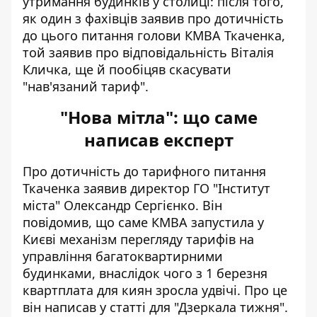
утримання будинків
у столиці: після того,
як один з фахівців заявив про дотичність
до цього питання голови КМВА Ткаченка,
той заявив про відповідальність Віталія
Кличка, ще й пообіцяв скасувати
"нав'язаний тариф".
"Нова мітла": що саме
написав експерт
Про дотичність до тарифного питання
Ткаченка заявив директор ГО "Інститут
міста" Олександр Сергієнко. Він
повідомив, що саме КМВА запустила у
Києві механізм перегляду тарифів на
управління багатоквартирними
будинками, внаслідок чого з 1 березня
квартплата для киян зросла удвічі. Про це
він
написав у статті для "Дзеркала тижня"
.