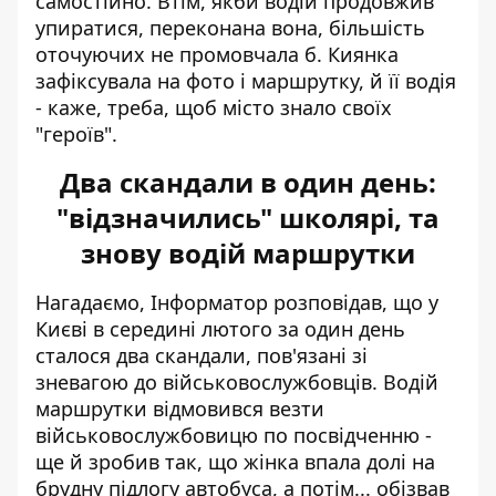
самостійно. Втім, якби водій продовжив
упиратися, переконана вона, більшість
оточуючих не промовчала б. Киянка
зафіксувала на фото і маршрутку, й її водія
- каже, треба, щоб місто знало своїх
"героїв".
Два скандали в один день:
"відзначились" школярі, та
знову водій маршрутки
Нагадаємо, Інформатор розповідав, що у
Києві в середині лютого за один день
сталося два скандали, пов'язані зі
зневагою до військовослужбовців. Водій
маршрутки
відмовився везти
військовослужбовицю
по посвідченню -
ще й зробив так, що жінка впала долі на
брудну підлогу автобуса, а потім... обізвав