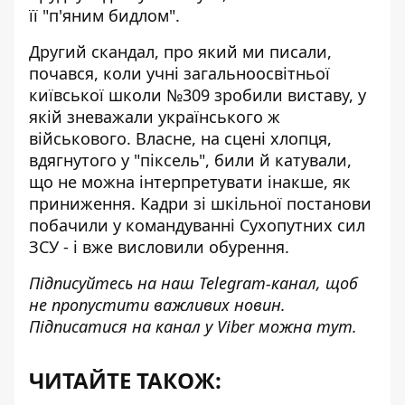
її "п'яним бидлом".
Другий скандал, про який ми писали,
почався, коли учні загальноосвітньої
київської школи №309 зробили виставу,
у
якій зневажали українського ж
військового
. Власне, на сцені хлопця,
вдягнутого у "піксель", били й катували,
що не можна інтерпретувати інакше, як
приниження. Кадри зі шкільної постанови
побачили у командуванні Сухопутних сил
ЗСУ - і вже висловили обурення.
Підписуйтесь на наш
Telegram-канал
, щоб
не пропустити важливих новин.
Підписатися на канал у Viber можна
тут
.
ЧИТАЙТЕ ТАКОЖ: