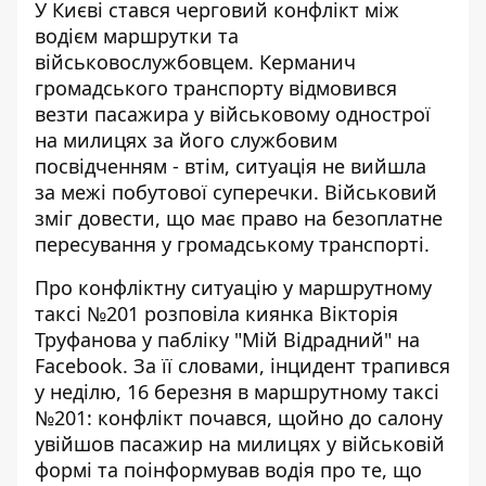
У Києві стався черговий конфлікт між
водієм маршрутки та
військовослужбовцем. Керманич
громадського транспорту
відмовився
везти пасажира у військовому однострої
на милицях за його службовим
посвідченням - втім, ситуація не вийшла
за межі побутової суперечки. Військовий
зміг довести, що має право на безоплатне
пересування у громадському транспорті.
Про конфліктну ситуацію у маршрутному
таксі №201 розповіла киянка Вікторія
Труфанова
у пабліку "Мій Відрадний" на
Facebook
. За її словами, інцидент трапився
у неділю, 16 березня в маршрутному таксі
№201: конфлікт почався, щойно до салону
увійшов пасажир на милицях у військовій
формі та поінформував водія про те, що