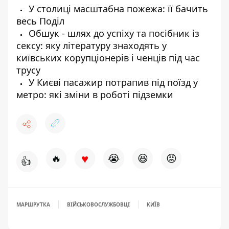
У столиці масштабна пожежа: її бачить
весь Поділ
Обшук - шлях до успіху та посібник із
сексу: яку літературу знаходять у
київських корупціонерів і ченців під час
трусу
У Києві пасажир потрапив під поїзд у
метро: які зміни в роботі підземки
♥
🔥
😭
😆
😡
👍
МАРШРУТКА
ВІЙСЬКОВОСЛУЖБОВЦІ
КИЇВ