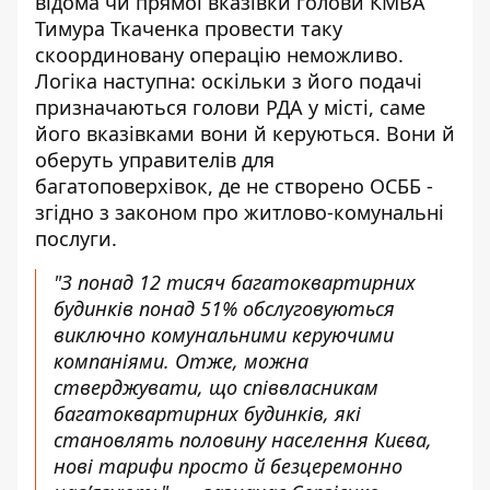
відома чи прямої вказівки голови КМВА
Тимура Ткаченка провести таку
скоординовану операцію неможливо.
Логіка наступна: оскільки з його подачі
призначаються голови РДА у місті, саме
його вказівками вони й керуються. Вони й
оберуть управителів для
багатоповерхівок, де не створено ОСББ -
згідно з законом про житлово-комунальні
послуги.
"З понад 12 тисяч багатоквартирних
будинків понад 51% обслуговуються
виключно комунальними керуючими
компаніями. Отже, можна
стверджувати, що співвласникам
багатоквартирних будинків, які
становлять половину населення Києва,
нові тарифи просто й безцеремонно