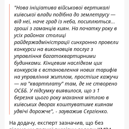
"Нова ініціатива військової вертикалі
київської влади подібна до землетрусу —
від неї, наче град із неба, посиплються...
гроші з гаманців киян. На початку року в
усіх районах столиці
райдержадміністрації синхронно провели
конкурси на виконавців послуг з
управління багатоквартирними
будинками. Кінцевим наслідком цих
конкурсів є встановлення нових тарифів
на управління житлом, простіше кажучи
— на "квартплату" там, де не створено
ОСББ. У підсумку виявилося, що з 1
березня цього року махання мітлою в
київських дворах коштуватиме киянам
удвічі дорожче", - зауважив Сергієнко.
На додачу, експерт зазначив, що без