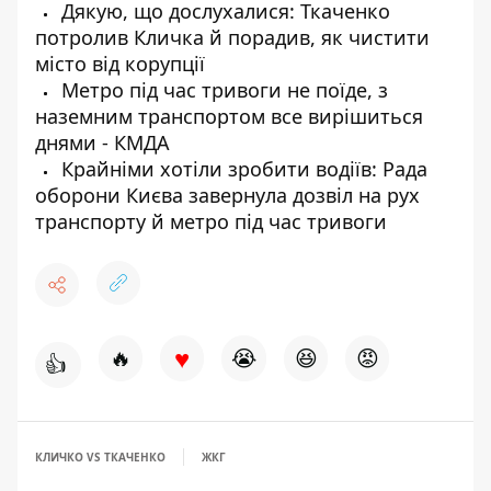
Дякую, що дослухалися: Ткаченко
потролив Кличка й порадив, як чистити
місто від корупції
Метро під час тривоги не поїде, з
наземним транспортом все вирішиться
днями - КМДА
Крайніми хотіли зробити водіїв: Рада
оборони Києва завернула дозвіл на рух
транспорту й метро під час тривоги
♥
🔥
😭
😆
😡
👍
КЛИЧКО VS ТКАЧЕНКО
ЖКГ