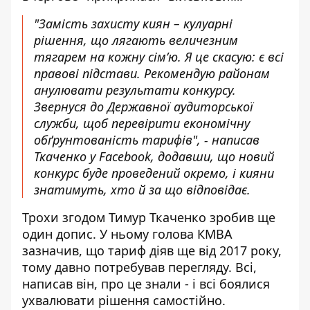
"Замість захисту киян – кулуарні
рішення, що лягають величезним
тягарем на кожну сім’ю. Я це скасую: є всі
правові підстави. Рекомендую районам
анулювати результати конкурсу.
Звернуся до Державної аудиторської
служби, щоб перевірити економічну
обґрунтованість тарифів", - написав
Ткаченко у Facebook, додавши, що новий
конкурс буде проведений окремо, і кияни
знатимуть, хто й за що відповідає.
Трохи згодом Тимур Ткаченко
зробив ще
один допис
. У ньому голова КМВА
зазначив, що тариф діяв ще від 2017 року,
тому давно потребував перегляду. Всі,
написав він, про це знали - і всі боялися
ухвалювати рішення самостійно.