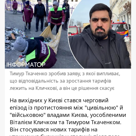
Тимур Ткаченко зробив заяву, з якої випливає,
що відповідальність за зростання тарифів
лежить на Кличкові, а він це рішення скасує
На вихідних у Києві стався черговий
епізод із протистояння між "цивільною" й
"військовою" владами Києва, уособленими
Віталієм Кличком та Тимуром Ткаченком.
Він стосувався
нових тарифів на