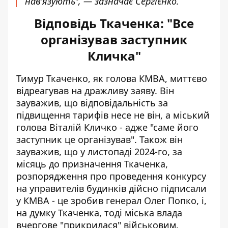
нав’язують", — зазначає Сергієнко.
Відповідь Ткаченка: "Все
організував заступник
Кличка"
Тимур Ткаченко, як голова КМВА, миттєво
відреагував на дражливу заяву. Він
зауважив, що відповідальність за
підвищення тарифів
несе не він, а міський
голова Віталій Кличко
- адже "саме його
заступник це організував". Також він
зауважив, що у листопаді 2024-го, за
місяць до призначення Ткаченка,
розпорядження про проведення конкурсу
на управителів будинків дійсно підписали
у КМВА - це зробив генерал Олег Попко, і,
на думку Ткаченка, тоді міська влада
вчергове "прикрилася" військовим.