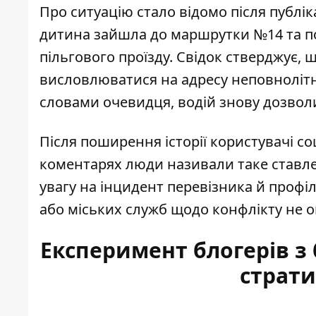
Про ситуацію стало відомо після публік
дитина зайшла до маршрутки №14
та п
пільгового проїзду.
Свідок стверджує, щ
висловлюватися на адресу неповнолітн
словами очевидця, водій знову дозволи
Після поширення історії користувачі со
коментарях люди називали таке ставле
увагу на інцидент перевізника й профі
або міських служб щодо конфлікту не
Експеримент блогерів з 
страти