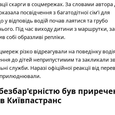
ації скарги в соцмережах. За словами автора 
оказала посвідчення з багатодітної сім’ї для
о у відповідь водій почав лаятися та грубо
ього. Під час виходу дитини з маршрутки, за
в собі образливі репліки.
цмереж різко відреагували на поведінку водія
ння до дітей неприпустимим та закликали з
льні служби.
Наразі офіційної реакції від пере
 оприлюднювали.
безбар'єрністю був прирече
в Київпастранс