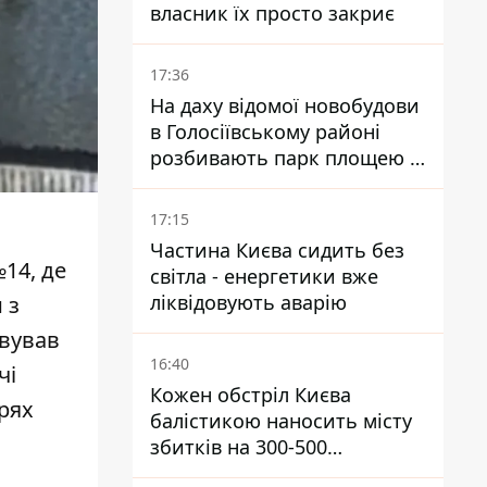
власник їх просто закриє
17:36
На даху відомої новобудови
в Голосіївському районі
розбивають парк площею в
гектар
17:15
Частина Києва сидить без
14, де
світла - енергетики вже
ліквідовують аварію
 з
вував
16:40
чі
Кожен обстріл Києва
рях
балістикою наносить місту
збитків на 300-500
мільйонів - Петро