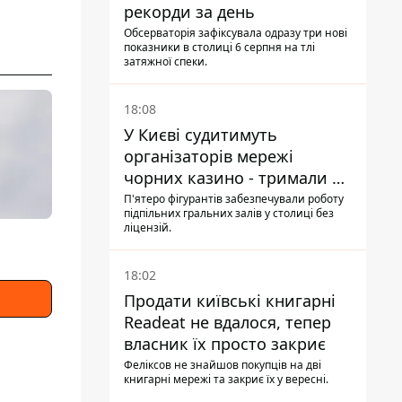
рекорди за день
Обсерваторія зафіксувала одразу три нові
показники в столиці 6 серпня на тлі
затяжної спеки.
18:08
У Києві судитимуть
організаторів мережі
чорних казино - тримали 39
закладів
П'ятеро фігурантів забезпечували роботу
підпільних гральних залів у столиці без
ліцензій.
18:02
Продати київські книгарні
Readeat не вдалося, тепер
власник їх просто закриє
Феліксов не знайшов покупців на дві
книгарні мережі та закриє їх у вересні.