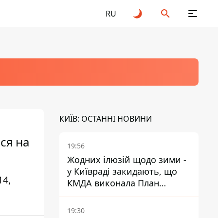
RU
КИЇВ: ОСТАННІ НОВИНИ
ся на
19:56
Жодних ілюзій щодо зими -
у Київраді закидають, що
4,
КМДА виконала План
стійкості на 20%
19:30