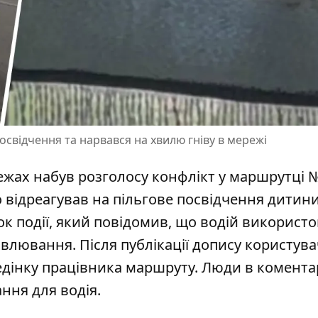
освідчення та нарвався на хвилю гніву в мережі
режах набув розголосу конфлікт у маршрутці №
о відреагував на пільгове посвідчення дитини
док події, який повідомив, що водій
використо
влювання. Після публікації допису користува
дінку працівника маршруту. Люди в комента
ння для водія.