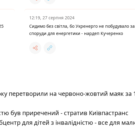
12:19, 27 серпня 2024
25
Сидимо без світла, бо Укренерго не побудувало за
споруди для енергетики - нардеп Кучеренко
оку перетворили на червоно-жовтий маяк за 
стю був приречений - стратив Київпастранс
бцентр для дітей з інвалідністю - все для мал