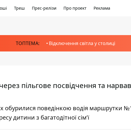
оші
Треш
Прес-релізи
Про проект
Реклама
ТОПТЕМА:
Відключення світла у столиці
через пільгове посвідчення та нарвав
х обурилися поведінкою водія маршрутки №1
су дитини з багатодітної сім’ї