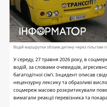
Водій маршрутки облаяв дитину через пільгове п
У середу, 27 травня 2026 року, в соцме
водій, за словами очевидців, агресивн
багатодітної сім’ї. Інцидент описав сві
нецензурну лексику
та образливі висло
соцмереж масово розкритикували пове
вимагали реакції перевізника та покара