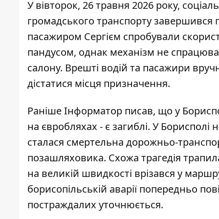
У вівторок, 26 травня 2026 року, соціа
громадського транспорту завершився 
пасажиром Сергієм
спробували скорист
пандусом, однак механізм не спрацював
салону. Врешті водій та пасажири вруч
дістатися місця призначення.
Раніше Інформатор писав, що
у
Бориспо
на євробляхах - є загиблі. У Борисполі 
сталася смертельна дорожньо-транспор
позашляховика. Схожа трагедія трапила
на великій швидкості врізався у маршр
борисопільській аварії попередньо пов
постраждалих уточнюється.