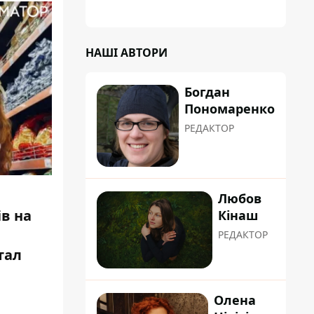
НАШІ АВТОРИ
Богдан
Пономаренко
РЕДАКТОР
Любов
в на
Кінаш
РЕДАКТОР
тал
Олена