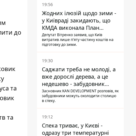
19:56
Жодних ілюзій щодо зими -
у Київраді закидають, що
им
КМДА виконала План
пити до
стійкості на 20%
Депутат Вітренко заявив, що Київ
витратив лише п'яту частину коштів на
підготовку до зими.
19:30
ховик
Саджати треба не молоді, а
вже дорослі дерева, а це
ку
недешево - забудовник
уса та
Ніконов
Засновник KAN DEVELOPMENT розповів, як
забудовники можуть охолодити столицю
ховик
в спеку.
тв та
19:12
Спека триває, у Києві -
одразу три температурні