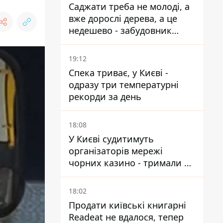
Саджати треба не молоді, а
вже дорослі дерева, а це
недешево - забудовник
Ніконов
19:12
Спека триває, у Києві -
одразу три температурні
рекорди за день
18:08
У Києві судитимуть
організаторів мережі
чорних казино - тримали 39
закладів
18:02
Продати київські книгарні
Readeat не вдалося, тепер