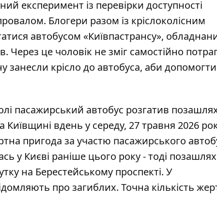
льний експеримент із перевірки доступності
провалом. Блогери
разом із кріслоколісним
атися автобусом «Київпастрансу», обладнан
. Через це чоловік не зміг самостійно потра
ну занесли крісло до автобуса, аби допомогти
лі пасажирський автобус розгатив
позашля
на Київщині вдень у середу, 27 травня 2026 ро
тна пригода за участю пасажирського автоб
сь у Києві раніше цього року - тоді позашля
утку на Берестейському проспекті. У
ідомляють про загиблих. Точна кількість жер