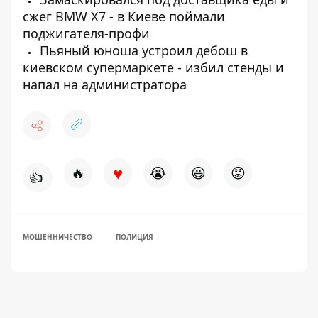
сжег BMW X7 - в Киеве поймали
поджигателя-профи
Пьяный юноша устроил дебош в
киевском супермаркете - избил стенды и
напал на администратора
♥
🔥
😭
😆
😡
👍
МОШЕННИЧЕСТВО
ПОЛИЦИЯ