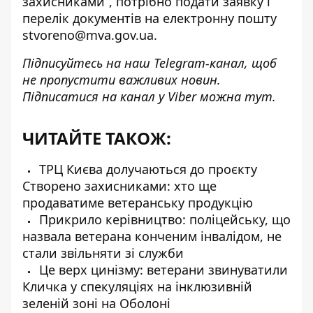
захисниками”, потрібно подати заявку і
перелік документів на електронну пошту
stvoreno@mva.gov.ua.
Підписуйтесь на наш
Telegram-канал
, щоб
не пропустити важливих новин.
Підписатися на канал у Viber можна
тут
.
ЧИТАЙТЕ ТАКОЖ:
ТРЦ Києва долучаються до проєкту
Створено захисниками: хто ще
продаватиме ветеранську продукцію
Прикрило керівництво: поліцейську, що
назвала ветерана конченим інвалідом, не
стали звільняти зі служби
Це верх цинізму: ветерани звинуватили
Кличка у спекуляціях на інклюзивній
зеленій зоні на Оболоні