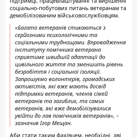
підтримці, працевлаштуванні та вирішенні
соціально-побутових питань ветеранам та
демобілізованим військовослужбовцям.
«Багато ветеранів стикаються з
серйозними психологічними та
соціальними труднощами. Впровадження
інституту помічника ветерана
сприятиме швидшій адаптації до
цивільного життя та зменшить рівень
безробіття і соціальної ізоляції.
Запрошуємо волонтерів, громадських
активістів, які вже мають досвід
підтримки ветеранів, членів сімей
ветеранів та загиблих, та самих
ветеранів, які вже демобілізувалися
увійти до лав помічників ветеранів», –
зазначив Ігор Мещан.
Аби стати таким фахівцем, необхідні дві