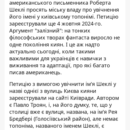
американського письменника Роберта
Шеклі просять міську владу про увічнення
його імені у київському топонімі. Петицію
зареєстрували ще 4 жовтня
2024-го.
Аргумент "залізний": на тонких
філософських творах фантаста виросло не
одне покоління киян. І це аж надто
актуально сьогодні, коли такими
важливими для українців є навички з
виживання та адаптації, про які багато
писав американець.
Петицію з вимогою увічнити ім'я Шеклі у
назві однієї з вулиць Києва
кияни
зареєстрували на сайті Київради
. Автором
є Павло Троян, і, на його думку, те, що у
столиці вже є вулиця, названа, на ім'я Рея
Бредбері (Голосіївський район), але немає
топоніма, названого іменем Шеклі, є