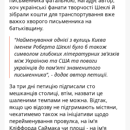
письменника фатальною, нагадує автор,
хоч українські фанати творчості Шеклі й
зібрали кошти для транспортування вже
важко хворого письменника на
батьківщину.
"Найменування однієї з вулиць Києва
іменем Роберта Шеклі було б також
символом глибоких літературних зв’язків
між Україною та США та поваги
українців до пам’яті знаменитого
письменника", - додає автор петиції.
За три дні петицію підписали сто
мешканців столиці, втім, назвати це
шаленими темпами не можна. Відтак,
якщо цю відозву не підтримають містяни,
чекатимемо також на ініціативи щодо
перейменування провулка, на ім'я
Кліффорда Саймака чи площі - на ім'я