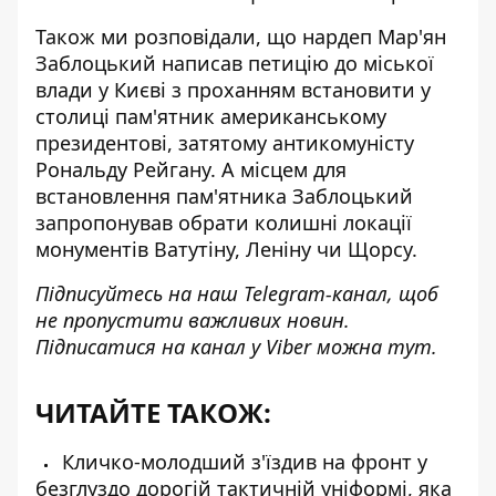
Також ми розповідали, що нардеп Мар'ян
Заблоцький написав петицію до міської
влади у Києві з проханням встановити у
столиці пам'ятник американському
президентові,
затятому антикомуністу
Рональду Рейгану
. А місцем для
встановлення пам'ятника Заблоцький
запропонував обрати колишні локації
монументів Ватутіну, Леніну чи Щорсу.
Підписуйтесь на наш
Telegram-канал
, щоб
не пропустити важливих новин.
Підписатися на канал у Viber можна
тут
.
ЧИТАЙТЕ ТАКОЖ:
Кличко-молодший з'їздив на фронт у
безглуздо дорогій тактичній уніформі, яка