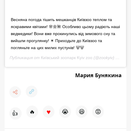
Весняна погода тішить мешканців Київзоо теплом та
яскравими квітами! 🌸🌼🌺 Особливо цьому радіють наші
ведмедики! Вони вже прокинулись від зимового сну та
вийшли прогулянку! ☀ Приходьте до Київзоо та
погляньте на цих милих пустунів! 🐻🐻
Публикация от
Київський зоопарк Kyiv zoo
(@zookyiv)
10 Мар 
Мария Бунякина
♥
🔥
😭
😆
😡
👍