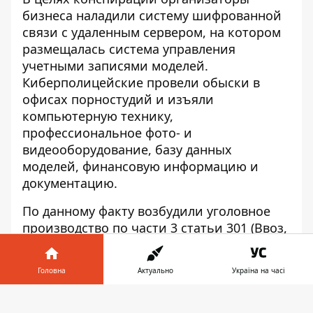
бизнеса наладили систему шифрованной
связи с удаленным сервером, на котором
размещалась система управления
учетными записями моделей.
Киберполицейские провели обыски в
офисах порностудий и изъяли
компьютерную технику,
профессиональное фото- и
видеооборудование, базу данных
моделей, финансовую информацию и
документацию.
По данному факту возбудили уголовное
производство по части 3 статьи 301 (Ввоз,
изготовление, сбыт и распространение
порнографических предметов) Уголовного
Головна
Актуально
Україна на часі
кодекса Украины. После получения
заключения компьютерно-технических
Інформатор у
Завантажити
экспертиз организаторам порнобизнеса