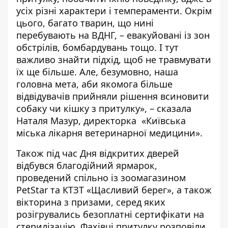
усіх різні характери і темпераменти. Окрім
цього, багато тварин, що нині
перебувають на ВДНГ, – евакуйовані із зон
обстрілів, бомбардувань тощо. І тут
важливо знайти підхід, щоб не травмувати
їх ще більше. Але, безумовно, наша
головна мета, аби якомога більше
відвідувачів прийняли рішення всиновити
собаку чи кішку з притулку», – сказала
Наталя Мазур, директорка «Київська
міська лікарня ветеринарної медицини».
Також під час Дня відкритих дверей
відбувся благодійний ярмарок,
проведений спільно із зоомагазином
PetStar та КТЗТ «Щасливий берег», а також
вікторина з призами, серед яких
розігрувались безоплатні сертифікати на
стерилізацію. Фахівці притулку розповіли