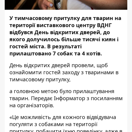
У тимчасовому притулку для тварин на
території виставкового центру ВДНГ
відбувся День відкритих дверей, до
якого долучилось більше тисячі киян і
гостей міста. В результаті
прилаштовано 7 собак та 4 котів.
День відкритих дверей провели
, щоб
ознайомити гостей заходу з тваринами в
тимчасовому притулку,
а головною метою було прилаштування
тварин. Передає
Інформатор
з посиланням
на організаторів.
«Це можливість для кожного відвідувача
погуляти з собаками на території
притулку, побачити їхню поведінку, адже в