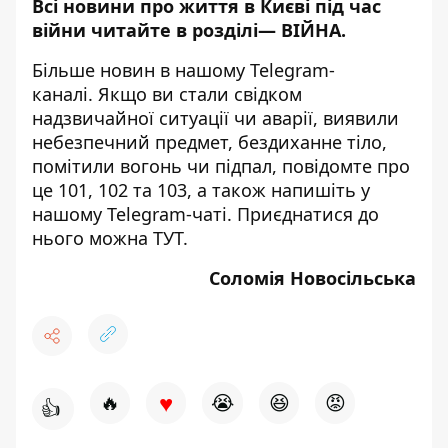
Всі новини про життя в Києві під час
війни читайте в розділі—
ВІЙНА
.
Більше новин в нашому
Telegram-
каналі
. Якщо ви стали свідком
надзвичайної ситуації чи аварії, виявили
небезпечний предмет, бездиханне тіло,
помітили вогонь чи підпал, повідомте про
це 101, 102 та 103, а також напишіть у
нашому Telegram-чаті. Приєднатися до
нього можна
ТУТ
.
Соломія Новосільська
♥
🔥
😭
😆
😡
👍