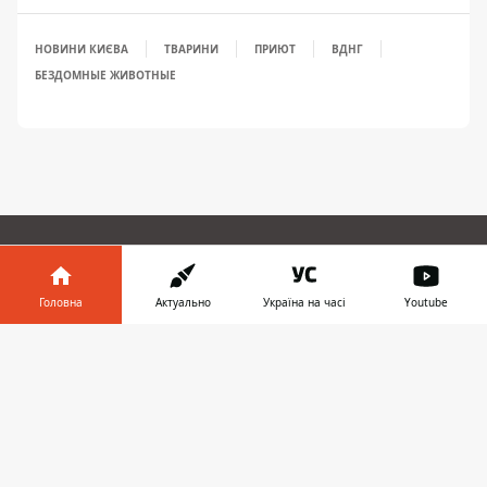
НОВИНИ КИЄВА
ТВАРИНИ
ПРИЮТ
ВДНГ
БЕЗДОМНЫЕ ЖИВОТНЫЕ
ЗАПРОПОНУВАТИ НОВИНУ
Головна
Актуально
Україна на часі
Youtube
Головна
Інформатор у
Завантажити
телефоні
👉
Про проєкт
Реклама
Про нас