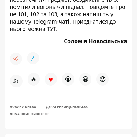
помітили вогонь чи підпал, повідомте про
це 101, 102 та 103, а також напишіть у
нашому Telegram-чаті. Приєднатися до
нього можна
ТУТ
.
Соломія Новосільська
♥
🔥
😭
😆
😡
👍
НОВИНИ КИЄВА
ДЕРЖПРИКОРДОНСЛУЖБА
ДОМАШНИЕ ЖИВОТНЫЕ