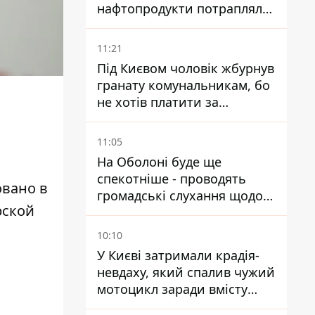
нафтопродукти потрапляли
до озер
11:21
Під Києвом чоловік жбурнув
гранату комунальникам, бо
не хотів платити за
квитанціями
11:05
На Оболоні буде ще
спекотніше - проводять
овано в
громадські слухання щодо
рской
храму УГКЦ на Північній
10:10
У Києві затримали крадія-
невдаху, який спалив чужий
мотоцикл заради вмісту
багажника