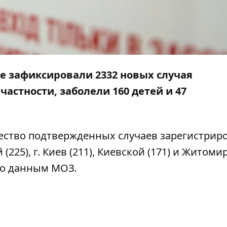
не зафиксировали 2332 новых случая
частности, заболели 160 детей и 47
ество подтвержденных случаев зарегистрир
225), г. Киев (211), Киевской (171) и Житоми
о данным МОЗ.