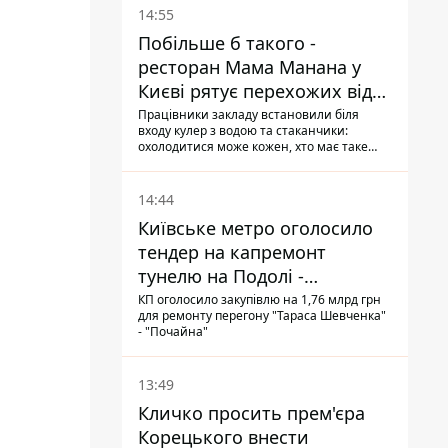
14:55
Побільше б такого -
ресторан Мама Манана у
Києві рятує перехожих від
спеки
Працівники закладу встановили біля
входу кулер з водою та стаканчики:
охолодитися може кожен, хто має таке
бажання
14:44
Київське метро оголосило
тендер на капремонт
тунелю на Подолі -
триватиме майже два роки
КП оголосило закупівлю на 1,76 млрд грн
для ремонту перегону "Тараса Шевченка"
- "Почайна"
13:49
Кличко просить прем'єра
Корецького внести