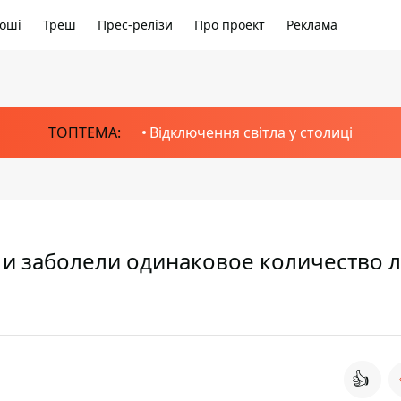
оші
Треш
Прес-релізи
Про проект
Реклама
ТОПТЕМА:
Відключення світла у столиці
 и заболели одинаковое количество 
👍