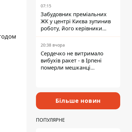
07:15
Забудовник преміальних
ЖК у центрі Києва зупинив
роботу, його керівники
втекли з України - Bihus.info
етодом
20:38 вчора
Сердечко не витримало
вибухів ракет - в Ірпені
померли мешканці
притулку для собак з
інвалідністю
Більше новин
ПОПУЛЯРНЕ