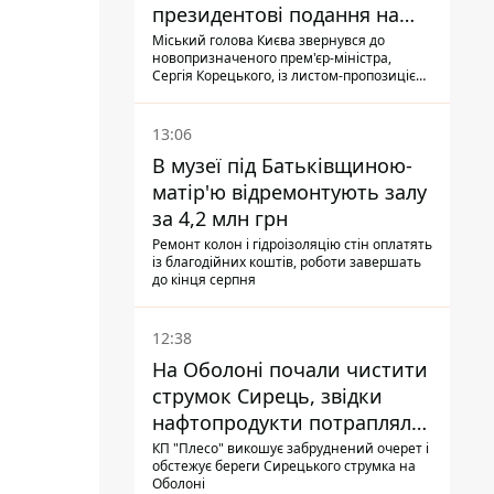
президентові подання на
звільнення володаря
Міський голова Києва звернувся до
новопризначеного прем'єр-міністра,
Троєщини Бахматова
Сергія Корецького, із листом-пропозицією
щодо звільнення голови Деснянської РДА
Максима Бахматова
13:06
В музеї під Батьківщиною-
матір'ю відремонтують залу
за 4,2 млн грн
Ремонт колон і гідроізоляцію стін оплатять
із благодійних коштів, роботи завершать
до кінця серпня
12:38
На Оболоні почали чистити
струмок Сирець, звідки
нафтопродукти потрапляли
до озер
КП "Плесо" викошує забруднений очерет і
обстежує береги Сирецького струмка на
Оболоні