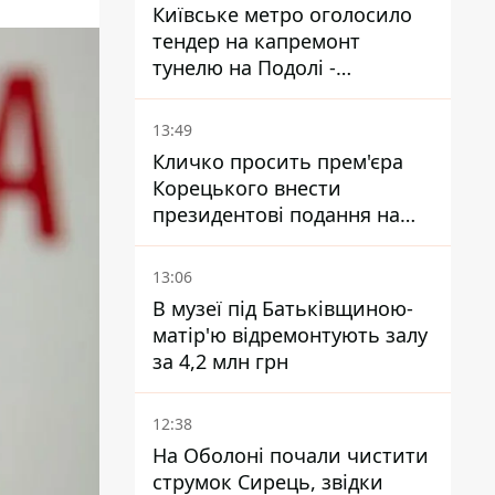
Київське метро оголосило
тендер на капремонт
тунелю на Подолі -
триватиме майже два роки
13:49
Кличко просить прем'єра
Корецького внести
президентові подання на
звільнення володаря
Троєщини Бахматова
13:06
В музеї під Батьківщиною-
матір'ю відремонтують залу
за 4,2 млн грн
12:38
На Оболоні почали чистити
струмок Сирець, звідки