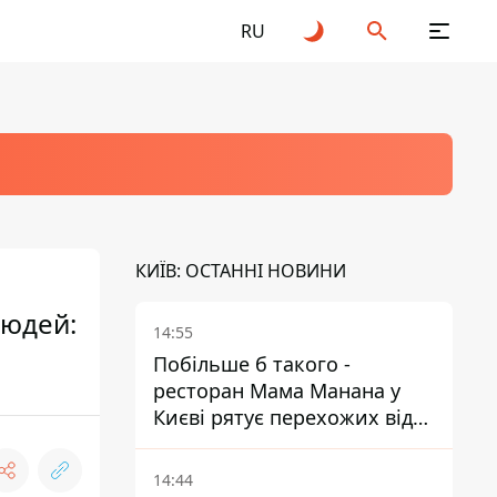
RU
КИЇВ: ОСТАННІ НОВИНИ
людей:
14:55
Побільше б такого -
ресторан Мама Манана у
Києві рятує перехожих від
спеки
14:44