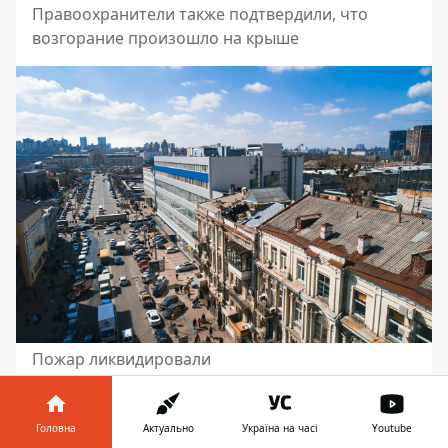
Правоохранители также подтвердили, что
возгорание произошло на крыше
Пожар ликвидировали
Анна Макренцова
Головна
Актуально
Україна на часі
Youtube
Фото: Витольд Явдощук