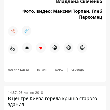
Владлена Скаченко
Фото, видео: Максим Торпан, Глеб
Пархомец
♥
🔥
😭
😆
😡
👍
НОВИНИ КИЄВА
МІТИНГ
МАРШ
СВОБОДА
14:37, 03 квітня 2018
В центре Киева горела крыша старого
здания