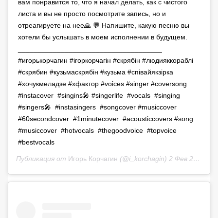
вам понравится то, что я начал делать, как с чистого
листа и вы не просто посмотрите запись, но и
отреагируете на нее🙏 💬 Напишите, какую песню вы
хотели бы услышать в моем исполнении в будущем.
_____________________________________
#игорькорчагин #ігоркорчагін #скрябін #людияккораблі
#скрябин #кузьмаскрябін #кузьма #співайякзірка
#хочукмеладзе #хфактор #voices #singer #coversong
#instacover #singins🎤 #singerlife #vocals #singing
#singers🎤 #instasingers #songcover #musiccover
#60secondcover #1minutecover #acousticcovers #song
#musiccover #hotvocals #thegoodvoice #topvoice
#bestvocals
Публикация от
Игорь Корчагин
(@i_korchagin)
2 Фев 2020 в 5:15 PST