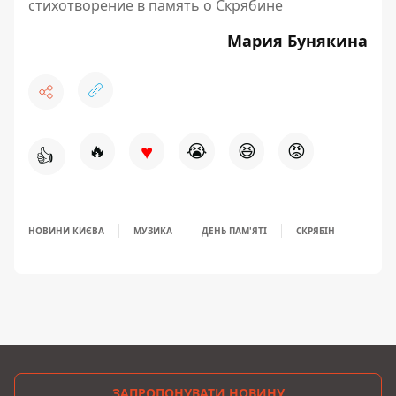
стихотворение в память о Скрябине
Мария Бунякина
♥
🔥
😭
😆
😡
👍
НОВИНИ КИЄВА
МУЗИКА
ДЕНЬ ПАМ'ЯТІ
СКРЯБІН
ЗАПРОПОНУВАТИ НОВИНУ