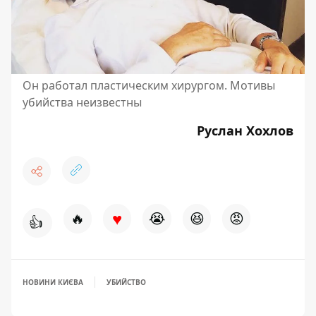
Он работал пластическим хирургом. Мотивы
убийства неизвестны
Руслан Хохлов
♥
🔥
😭
😆
😡
👍
НОВИНИ КИЄВА
УБИЙСТВО