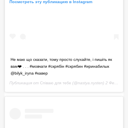
Посмотреть эту публикацию в Instagram
Не маю що сказати, тому просто слухайте, і пишіть як
вам❤️ . . . #мовчати #скрябін #скрябин #иринабилык
@bilyk_iryna #кавер
Публикация от
Співаю для тебе
(@nastya.nysten)
2 Фев 2020 в 3:06 PST