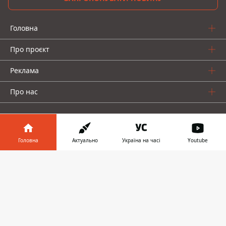
Головна
Про проєкт
Реклама
Про нас
Головна
Актуально
Україна на часі
Youtube
Інформатор у
Інформатор проекти
Завантажити
телефоні
👉
Інформатор-Україна
Geek
Гроші
Авто
© 2016-2026 Informator