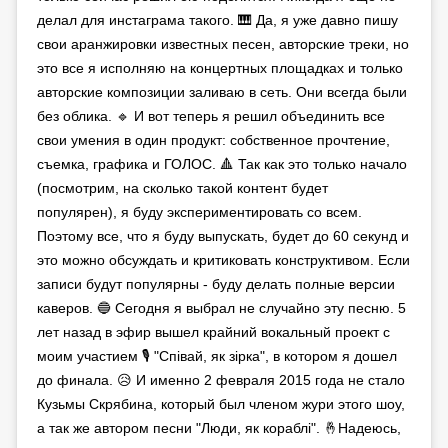
делал для инстаграма такого. 🎹 Да, я уже давно пишу
свои аранжировки известных песен, авторские треки, но
это все я исполняю на концертных площадках и только
авторские композиции заливаю в сеть. Они всегда были
без облика. 🔹️ И вот теперь я решил объединить все
свои умения в один продукт: собственное прочтение,
съемка, графика и ГОЛОС. 🔺️ Так как это только начало
(посмотрим, на сколько такой контент будет
популярен), я буду экспериментировать со всем.
Поэтому все, что я буду выпускать, будет до 60 секунд и
это можно обсуждать и критиковать конструктивом. Если
записи будут популярны - буду делать полные версии
каверов. 🔵 Сегодня я выбрал не случайно эту песню. 5
лет назад в эфир вышел крайний вокальный проект с
моим участием 🎙 "Співай, як зірка", в котором я дошел
до финала. 😥 И именно 2 февраля 2015 года не стало
Кузьмы Скрябина, который был членом жури этого шоу,
а так же автором песни "Люди, як кораблі". 🤞Надеюсь,