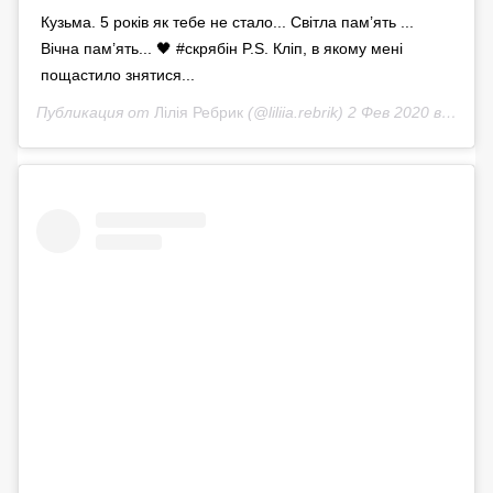
Кузьма. 5 років як тебе не стало... Світла пам’ять ...
Вічна пам’ять... 🖤 #скрябін P.S. Кліп, в якому мені
пощастило знятися...
Публикация от
Лілія Ребрик
(@liliia.rebrik)
2 Фев 2020 в 2:28 PST