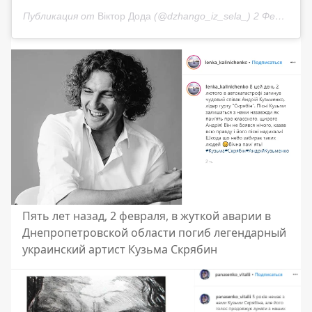
Публикация от
Віктор Дода
(@dzhango_iz_sela_)
2 Фев 2020 в 5:42 PST
Пять лет назад, 2 февраля, в жуткой аварии в
Днепропетровской области погиб легендарный
украинский артист Кузьма Скрябин