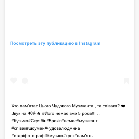
Посмотреть эту публикацию в Instagram
Хто пам'ятає Цього Чудового Музиканта , та співака? ❤️
Звук на 🔊🤟🔥 #Його немає вже 5 років!!! . .
#Кузьма#Скрябін#5років#немає#музикант
#співак#шоумен#чудовалюдмнна
#старіфотографії#музика#трек#пам'ять