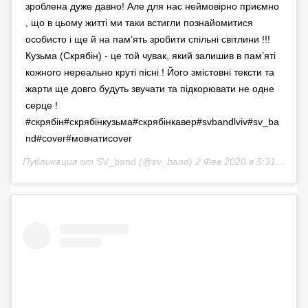
зроблена дуже давно! Але для нас неймовірно приємно
, що в цьому житті ми таки встигли познайомитися
особисто і ще й на пам’ять зробити спільні світлини !!!
Кузьма (Скрябін) - це той чувак, який залишив в пам’яті
кожного нереально круті пісні ! Його змістовні тексти та
жарти ще довго будуть звучати та підкорювати не одне
серце !
#скрябін#скрябінкузьма#скрябінкавер#svbandlviv#sv_ba
nd#cover#мовчатиcover
Публикация от
SV_band
(@sv_band)
2 Фев 2020 в 5:31 PST