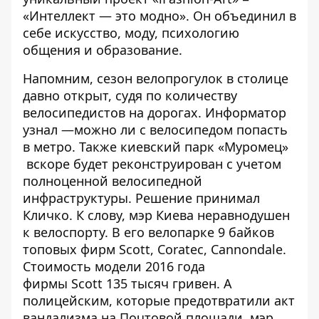
«Интеллект — это модно»
. Он объединил в
себе искусство, моду, психологию
общения и образование.
Напомним, сезон велопрогулок в столице
давно открыт, судя по количеству
велосипедистов на дорогах. Информатор
узнал —
можно ли с велосипедом попасть
в метро
. Также киевский парк «Муромец»
вскоре будет
реконструирован с учетом
полноценной велосипедной
инфраструктуры
. Решение принимал
Кличко. К слову, мэр Киева неравнодушен
к велоспорту.
В его велопарке 9 байков
топовых фирм Scott, Coratec, Cannondale
.
Стоимость модели 2016 года
фирмы
Scott
135 тысяч гривен. А
полицейским, которые предотвратили акт
вандализма на Почтовой площади,
мэр