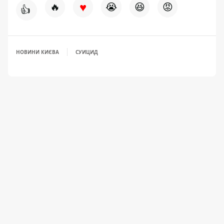
♥
🔥
😭
😆
😡
👍
НОВИНИ КИЄВА
СУИЦИД